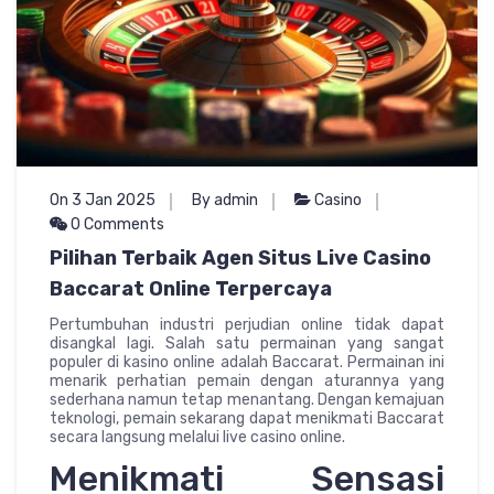
On 3 Jan 2025
By admin
Casino
0 Comments
Pilihan Terbaik Agen Situs Live Casino
Baccarat Online Terpercaya
Pertumbuhan industri perjudian online tidak dapat
disangkal lagi. Salah satu permainan yang sangat
populer di kasino online adalah Baccarat. Permainan ini
menarik perhatian pemain dengan aturannya yang
sederhana namun tetap menantang. Dengan kemajuan
teknologi, pemain sekarang dapat menikmati Baccarat
secara langsung melalui live casino online.
Menikmati Sensasi