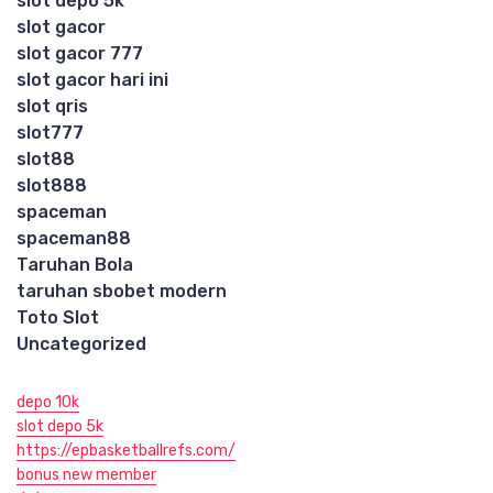
slot depo 5k
slot gacor
slot gacor 777
slot gacor hari ini
slot qris
slot777
slot88
slot888
spaceman
spaceman88
Taruhan Bola
taruhan sbobet modern
Toto Slot
Uncategorized
depo 10k
slot depo 5k
https://epbasketballrefs.com/
bonus new member