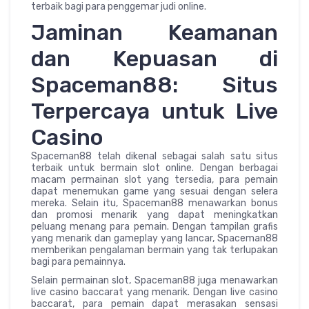
terbaik bagi para penggemar judi online.
Jaminan Keamanan
dan Kepuasan di
Spaceman88: Situs
Terpercaya untuk Live
Casino
Spaceman88 telah dikenal sebagai salah satu situs
terbaik untuk bermain slot online. Dengan berbagai
macam permainan slot yang tersedia, para pemain
dapat menemukan game yang sesuai dengan selera
mereka. Selain itu, Spaceman88 menawarkan bonus
dan promosi menarik yang dapat meningkatkan
peluang menang para pemain. Dengan tampilan grafis
yang menarik dan gameplay yang lancar, Spaceman88
memberikan pengalaman bermain yang tak terlupakan
bagi para pemainnya.
Selain permainan slot, Spaceman88 juga menawarkan
live casino baccarat yang menarik. Dengan live casino
baccarat, para pemain dapat merasakan sensasi