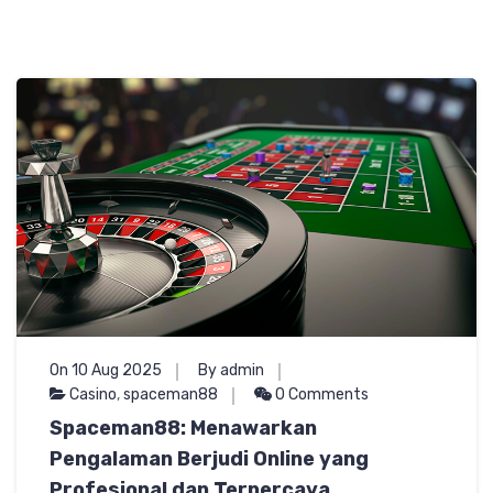
On 10 Aug 2025
By admin
Casino
,
spaceman88
0 Comments
Spaceman88: Menawarkan
Pengalaman Berjudi Online yang
Profesional dan Terpercaya