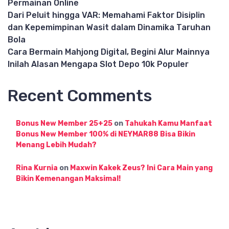
Permainan Online
Dari Peluit hingga VAR: Memahami Faktor Disiplin
dan Kepemimpinan Wasit dalam Dinamika Taruhan
Bola
Cara Bermain Mahjong Digital, Begini Alur Mainnya
Inilah Alasan Mengapa Slot Depo 10k Populer
Recent Comments
Bonus New Member 25+25
on
Tahukah Kamu Manfaat
Bonus New Member 100% di NEYMAR88 Bisa Bikin
Menang Lebih Mudah?
Rina Kurnia
on
Maxwin Kakek Zeus? Ini Cara Main yang
Bikin Kemenangan Maksimal!