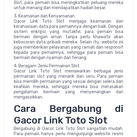
Slot, para pemain bisa meningkatkan peluang mereka
untuk menang dan mendapatkan hadiah besar.
3. Keamanan dan Kenyamanan
Gacor Link Toto Slot menjaga keamanan dan
kerahasiaan data para pemainnya dengan baik. Dengan
sistem enkripsi yang mutakhir, para pemain bisa
bermain dengan aman tanpa perlu khawatir akan
kebocoran data pribadi mereka. Selain itu, website ini
juga memberikan pelayanan yang ramah dan responsif
kepada para pemainnya, sehingga para pemain bisa
bermain dengan nyaman dan tenang.
4. Beragam Jenis Permainan Slot
Gacor Link Toto Slot menawarkan berbagai jenis
permainan slot yang menarik dan seru. Para pemain
bisa memilih permainan yang sesuai dengan selera dan
keahlian mereka, sehingga mereka bisa merasakan
pengalaman bermain yang menyenangkan dan
mengasyikkan.
Cara Bergabung di
Gacor Link Toto Slot
Bergabung di Gacor Link Toto Slot sangatlah mudah.
Para pemain hanya perlu mengunjungi website resmi