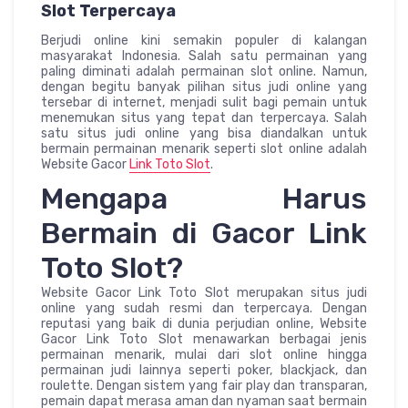
Slot Terpercaya
Berjudi online kini semakin populer di kalangan
masyarakat Indonesia. Salah satu permainan yang
paling diminati adalah permainan slot online. Namun,
dengan begitu banyak pilihan situs judi online yang
tersebar di internet, menjadi sulit bagi pemain untuk
menemukan situs yang tepat dan terpercaya. Salah
satu situs judi online yang bisa diandalkan untuk
bermain permainan menarik seperti slot online adalah
Website Gacor
Link Toto Slot
.
Mengapa Harus
Bermain di Gacor Link
Toto Slot?
Website Gacor Link Toto Slot merupakan situs judi
online yang sudah resmi dan terpercaya. Dengan
reputasi yang baik di dunia perjudian online, Website
Gacor Link Toto Slot menawarkan berbagai jenis
permainan menarik, mulai dari slot online hingga
permainan judi lainnya seperti poker, blackjack, dan
roulette. Dengan sistem yang fair play dan transparan,
pemain dapat merasa aman dan nyaman saat bermain