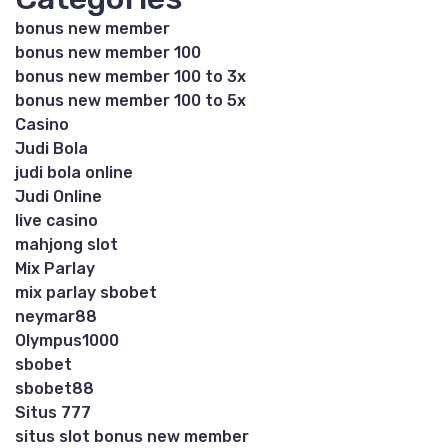
bonus new member
bonus new member 100
bonus new member 100 to 3x
bonus new member 100 to 5x
Casino
Judi Bola
judi bola online
Judi Online
live casino
mahjong slot
Mix Parlay
mix parlay sbobet
neymar88
Olympus1000
sbobet
sbobet88
Situs 777
situs slot bonus new member