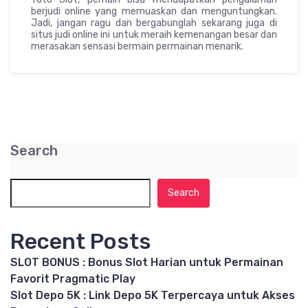
berjudi online yang memuaskan dan menguntungkan.
Jadi, jangan ragu dan bergabunglah sekarang juga di
situs judi online ini untuk meraih kemenangan besar dan
merasakan sensasi bermain permainan menarik.
Search
Search
Recent Posts
SLOT BONUS : Bonus Slot Harian untuk Permainan
Favorit Pragmatic Play
Slot Depo 5K : Link Depo 5K Terpercaya untuk Akses