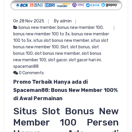
On 28 Nov 2025
By admin
bonus new member
,
bonus new member 100
,
bonus new member 100 to 3x
,
bonus new member
100 to 5x
,
situs slot bonus new member
,
situs slot
bonus new member 100
,
Slot
,
slot bonus
,
slot
bonus 100
,
slot bonus new member
,
slot bonus
new member 100
,
slot gacor
,
slot gacor hari ini
,
spaceman88
0 Comments
Promo Terbaik Hanya ada di
Spaceman88: Bonus New Member 100%
di Awal Permainan
Situs Slot Bonus New
Member 100 Persen