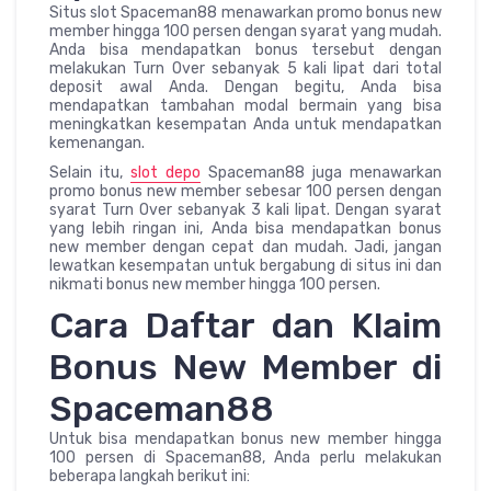
Situs slot Spaceman88 menawarkan promo bonus new
member hingga 100 persen dengan syarat yang mudah.
Anda bisa mendapatkan bonus tersebut dengan
melakukan Turn Over sebanyak 5 kali lipat dari total
deposit awal Anda. Dengan begitu, Anda bisa
mendapatkan tambahan modal bermain yang bisa
meningkatkan kesempatan Anda untuk mendapatkan
kemenangan.
Selain itu,
slot depo
Spaceman88 juga menawarkan
promo bonus new member sebesar 100 persen dengan
syarat Turn Over sebanyak 3 kali lipat. Dengan syarat
yang lebih ringan ini, Anda bisa mendapatkan bonus
new member dengan cepat dan mudah. Jadi, jangan
lewatkan kesempatan untuk bergabung di situs ini dan
nikmati bonus new member hingga 100 persen.
Cara Daftar dan Klaim
Bonus New Member di
Spaceman88
Untuk bisa mendapatkan bonus new member hingga
100 persen di Spaceman88, Anda perlu melakukan
beberapa langkah berikut ini: