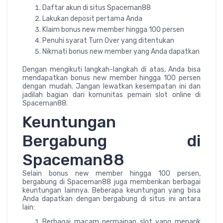
Daftar akun di situs Spaceman88
Lakukan deposit pertama Anda
Klaim bonus new member hingga 100 persen
Penuhi syarat Turn Over yang ditentukan
Nikmati bonus new member yang Anda dapatkan
Dengan mengikuti langkah-langkah di atas, Anda bisa
mendapatkan bonus new member hingga 100 persen
dengan mudah. Jangan lewatkan kesempatan ini dan
jadilah bagian dari komunitas pemain slot online di
Spaceman88.
Keuntungan
Bergabung di
Spaceman88
Selain bonus new member hingga 100 persen,
bergabung di Spaceman88 juga memberikan berbagai
keuntungan lainnya. Beberapa keuntungan yang bisa
Anda dapatkan dengan bergabung di situs ini antara
lain:
Berbagai macam permainan slot yang menarik