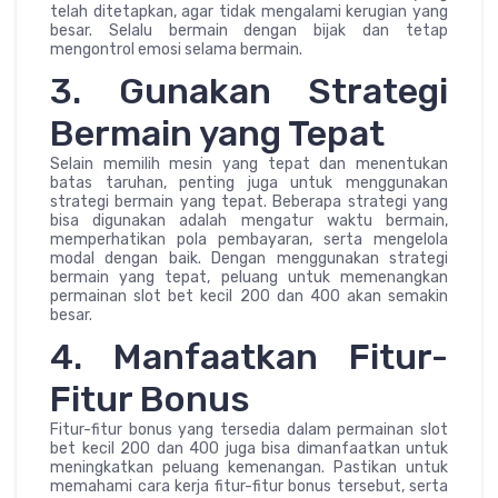
telah ditetapkan, agar tidak mengalami kerugian yang
besar. Selalu bermain dengan bijak dan tetap
mengontrol emosi selama bermain.
3. Gunakan Strategi
Bermain yang Tepat
Selain memilih mesin yang tepat dan menentukan
batas taruhan, penting juga untuk menggunakan
strategi bermain yang tepat. Beberapa strategi yang
bisa digunakan adalah mengatur waktu bermain,
memperhatikan pola pembayaran, serta mengelola
modal dengan baik. Dengan menggunakan strategi
bermain yang tepat, peluang untuk memenangkan
permainan slot bet kecil 200 dan 400 akan semakin
besar.
4. Manfaatkan Fitur-
Fitur Bonus
Fitur-fitur bonus yang tersedia dalam permainan slot
bet kecil 200 dan 400 juga bisa dimanfaatkan untuk
meningkatkan peluang kemenangan. Pastikan untuk
memahami cara kerja fitur-fitur bonus tersebut, serta