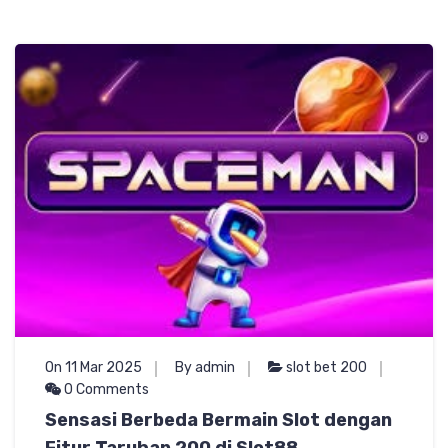
On 11 Mar 2025
By admin
slot bet 200
0 Comments
Sensasi Berbeda Bermain Slot dengan