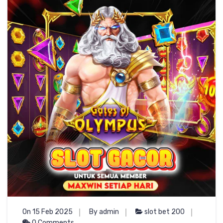
On 15 Feb 2025
By admin
slot bet 200
0 Comments