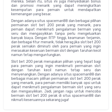
mereka. Selain itu, situs ini juga menyediakan bonus
dan promosi menarik yang dapat meningkatkan
kesempatan para pemain untuk mendapatkan
kemenangan yang besar.
Dengan adanya situs spaceman88 dan berbagai pilihan
permainan slot bet 200 perak yang menarik, para
pemain dapat menikmati pengalaman bermain yang
seru dan mengasyikkan tanpa perlu mengeluarkan
banyak biaya. Dengan RTP tinggi, keamanan terjamin,
dan berbagai fitur menarik, tidak herag jika slot bet 200
perak semakin diminati oleh para pemain yang ingin
merasakan keseruan bermain slot dengan taruhan kecil
namun tetap menguntungkan.
Slot bet 200 perak merupakan pilihan yang tepat bagi
para pemain yang ingin menikmati permainan slot
dengan taruhan kecil namun tetap seru dan
menyenangkan. Dengan adanya situs spaceman88 dan
berbagai macam pilihan permainan slot bet 200 perak
yang menarik, para pemain memiliki banyak opsi untuk
dapat menikmati pengalaman bermain slot yang seru
dan mengasyikkan. Jadi, jangan ragu untuk mencoba
bermain slot bet 200 perak di situs spaceman88 dan
nikmati keseruannya sekarang juga!