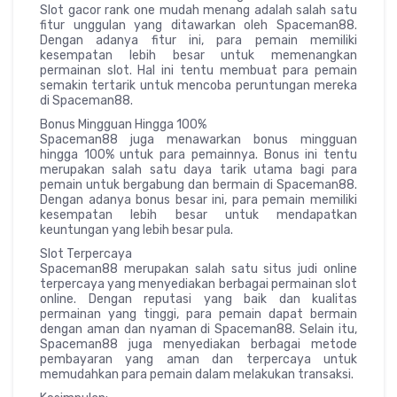
Slot gacor rank one mudah menang adalah salah satu
fitur unggulan yang ditawarkan oleh Spaceman88.
Dengan adanya fitur ini, para pemain memiliki
kesempatan lebih besar untuk memenangkan
permainan slot. Hal ini tentu membuat para pemain
semakin tertarik untuk mencoba peruntungan mereka
di Spaceman88.
Bonus Mingguan Hingga 100%
Spaceman88 juga menawarkan bonus mingguan
hingga 100% untuk para pemainnya. Bonus ini tentu
merupakan salah satu daya tarik utama bagi para
pemain untuk bergabung dan bermain di Spaceman88.
Dengan adanya bonus besar ini, para pemain memiliki
kesempatan lebih besar untuk mendapatkan
keuntungan yang lebih besar pula.
Slot Terpercaya
Spaceman88 merupakan salah satu situs judi online
terpercaya yang menyediakan berbagai permainan slot
online. Dengan reputasi yang baik dan kualitas
permainan yang tinggi, para pemain dapat bermain
dengan aman dan nyaman di Spaceman88. Selain itu,
Spaceman88 juga menyediakan berbagai metode
pembayaran yang aman dan terpercaya untuk
memudahkan para pemain dalam melakukan transaksi.