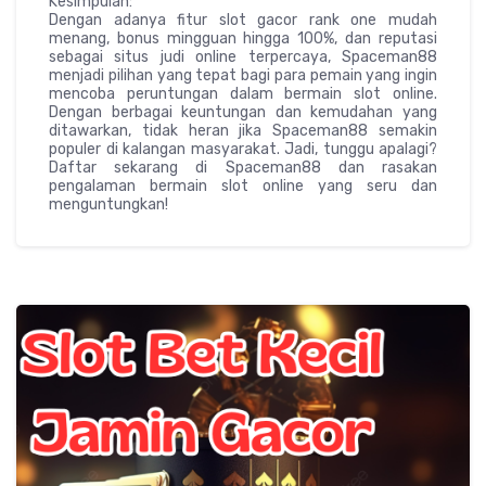
Kesimpulan:
Dengan adanya fitur slot gacor rank one mudah
menang, bonus mingguan hingga 100%, dan reputasi
sebagai situs judi online terpercaya, Spaceman88
menjadi pilihan yang tepat bagi para pemain yang ingin
mencoba peruntungan dalam bermain slot online.
Dengan berbagai keuntungan dan kemudahan yang
ditawarkan, tidak heran jika Spaceman88 semakin
populer di kalangan masyarakat. Jadi, tunggu apalagi?
Daftar sekarang di Spaceman88 dan rasakan
pengalaman bermain slot online yang seru dan
menguntungkan!