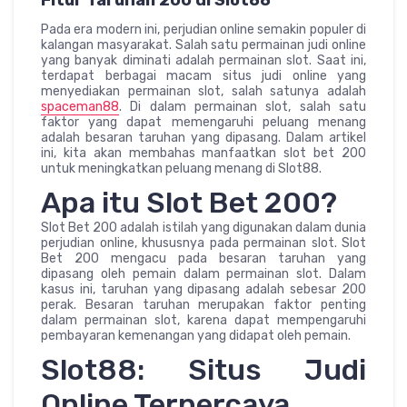
Fitur Taruhan 200 di Slot88
Pada era modern ini, perjudian online semakin populer di
kalangan masyarakat. Salah satu permainan judi online
yang banyak diminati adalah permainan slot. Saat ini,
terdapat berbagai macam situs judi online yang
menyediakan permainan slot, salah satunya adalah
spaceman88
. Di dalam permainan slot, salah satu
faktor yang dapat memengaruhi peluang menang
adalah besaran taruhan yang dipasang. Dalam artikel
ini, kita akan membahas manfaatkan slot bet 200
untuk meningkatkan peluang menang di Slot88.
Apa itu Slot Bet 200?
Slot Bet 200 adalah istilah yang digunakan dalam dunia
perjudian online, khususnya pada permainan slot. Slot
Bet 200 mengacu pada besaran taruhan yang
dipasang oleh pemain dalam permainan slot. Dalam
kasus ini, taruhan yang dipasang adalah sebesar 200
perak. Besaran taruhan merupakan faktor penting
dalam permainan slot, karena dapat mempengaruhi
pembayaran kemenangan yang didapat oleh pemain.
Slot88: Situs Judi
Online Terpercaya