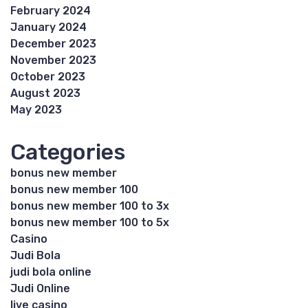
February 2024
January 2024
December 2023
November 2023
October 2023
August 2023
May 2023
Categories
bonus new member
bonus new member 100
bonus new member 100 to 3x
bonus new member 100 to 5x
Casino
Judi Bola
judi bola online
Judi Online
live casino