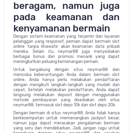
beragam, namun juga
pada keamanan dan
kenyamanan bermain
Dengan sistem keamanan yang terjamin dan layanan
pelanggan yang responsif, pemain dapat bermain slot
online tanpa khawatir akan keamanan data pribadi
mereka. Selain itu, neymar88 juga menyediakan
berbagai bonus dan promosi menarik yang dapat
meningkatkan peluang kemenangan pemain.
Untuk bergabung dengan situs neymar88 dan
mencoba keberuntungan Anda dalam bermain slot
online, Anda hanya perlu melakukan pendaftaran
dengan mengikuti langkah-langkah yang mudah dan
cepat. Setelah melakukan pendaftaran, Anda dapat
langsung melakukan deposit dengan menggunakan
metode pembayaran yang disediakan oleh situs
neymar88, termasuk slot depo 10k dan slot depo 20k.
Dengan bermain di situs neymar88, Anda tidak hanya
berkesempatan untuk memenangkan jackpot besar,
namun juga dapat merasakan pengalaman bermain
yang seru dan mendebarkan. Jadi, jangan ragu untuk