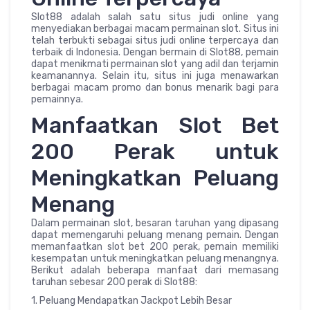
Slot88 adalah salah satu situs judi online yang
menyediakan berbagai macam permainan slot. Situs ini
telah terbukti sebagai situs judi online terpercaya dan
terbaik di Indonesia. Dengan bermain di Slot88, pemain
dapat menikmati permainan slot yang adil dan terjamin
keamanannya. Selain itu, situs ini juga menawarkan
berbagai macam promo dan bonus menarik bagi para
pemainnya.
Manfaatkan Slot Bet
200 Perak untuk
Meningkatkan Peluang
Menang
Dalam permainan slot, besaran taruhan yang dipasang
dapat memengaruhi peluang menang pemain. Dengan
memanfaatkan slot bet 200 perak, pemain memiliki
kesempatan untuk meningkatkan peluang menangnya.
Berikut adalah beberapa manfaat dari memasang
taruhan sebesar 200 perak di Slot88:
1. Peluang Mendapatkan Jackpot Lebih Besar