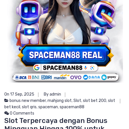
On 17 Sep, 2025
By admin
bonus new member
,
mahjong slot
,
Slot
,
slot bet 200
,
slot
bet kecil
,
slot qris
,
spaceman
,
spaceman88
0 Comments
Slot Terpercaya dengan Bonus
Mingguan Hingga 100% untuk