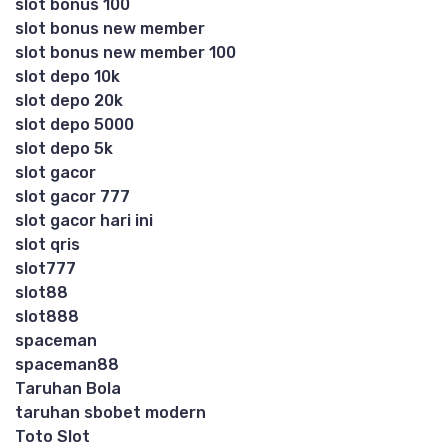
slot bonus 100
slot bonus new member
slot bonus new member 100
slot depo 10k
slot depo 20k
slot depo 5000
slot depo 5k
slot gacor
slot gacor 777
slot gacor hari ini
slot qris
slot777
slot88
slot888
spaceman
spaceman88
Taruhan Bola
taruhan sbobet modern
Toto Slot