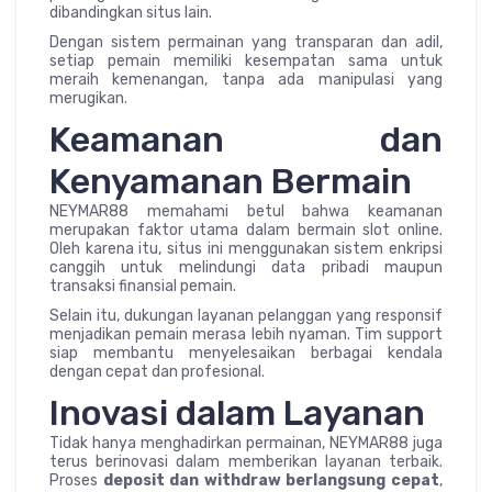
dibandingkan situs lain.
Dengan sistem permainan yang transparan dan adil,
setiap pemain memiliki kesempatan sama untuk
meraih kemenangan, tanpa ada manipulasi yang
merugikan.
Keamanan dan
Kenyamanan Bermain
NEYMAR88 memahami betul bahwa keamanan
merupakan faktor utama dalam bermain slot online.
Oleh karena itu, situs ini menggunakan sistem enkripsi
canggih untuk melindungi data pribadi maupun
transaksi finansial pemain.
Selain itu, dukungan layanan pelanggan yang responsif
menjadikan pemain merasa lebih nyaman. Tim support
siap membantu menyelesaikan berbagai kendala
dengan cepat dan profesional.
Inovasi dalam Layanan
Tidak hanya menghadirkan permainan, NEYMAR88 juga
terus berinovasi dalam memberikan layanan terbaik.
Proses
deposit dan withdraw berlangsung cepat
,