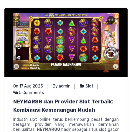
On 17 Aug 2025
By admin
Slot
0 Comments
NEYMAR88 dan Provider Slot Terbaik:
Kombinasi Kemenangan Mudah
Industri slot online terus berkembang pesat dengan
beragam provider yang menawarkan permainan
berkualitas.
NEYMAR88
hadir sebagai situs slot gacor