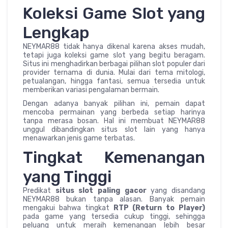
Koleksi Game Slot yang
Lengkap
NEYMAR88 tidak hanya dikenal karena akses mudah,
tetapi juga koleksi game slot yang begitu beragam.
Situs ini menghadirkan berbagai pilihan slot populer dari
provider ternama di dunia. Mulai dari tema mitologi,
petualangan, hingga fantasi, semua tersedia untuk
memberikan variasi pengalaman bermain.
Dengan adanya banyak pilihan ini, pemain dapat
mencoba permainan yang berbeda setiap harinya
tanpa merasa bosan. Hal ini membuat NEYMAR88
unggul dibandingkan situs slot lain yang hanya
menawarkan jenis game terbatas.
Tingkat Kemenangan
yang Tinggi
Predikat
situs slot paling gacor
yang disandang
NEYMAR88 bukan tanpa alasan. Banyak pemain
mengakui bahwa tingkat
RTP (Return to Player)
pada game yang tersedia cukup tinggi, sehingga
peluang untuk meraih kemenangan lebih besar