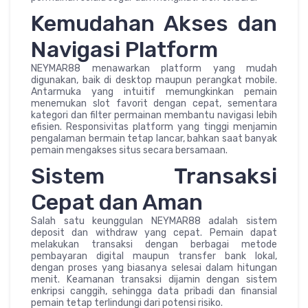
Kemudahan Akses dan
Navigasi Platform
NEYMAR88 menawarkan platform yang mudah
digunakan, baik di desktop maupun perangkat mobile.
Antarmuka yang intuitif memungkinkan pemain
menemukan slot favorit dengan cepat, sementara
kategori dan filter permainan membantu navigasi lebih
efisien. Responsivitas platform yang tinggi menjamin
pengalaman bermain tetap lancar, bahkan saat banyak
pemain mengakses situs secara bersamaan.
Sistem Transaksi
Cepat dan Aman
Salah satu keunggulan NEYMAR88 adalah sistem
deposit dan withdraw yang cepat. Pemain dapat
melakukan transaksi dengan berbagai metode
pembayaran digital maupun transfer bank lokal,
dengan proses yang biasanya selesai dalam hitungan
menit. Keamanan transaksi dijamin dengan sistem
enkripsi canggih, sehingga data pribadi dan finansial
pemain tetap terlindungi dari potensi risiko.