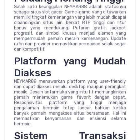
Salah satu keunggulan NEYMAR88 adalah statusnya
sebagai situs slot gacor. Game-game yang ditawarkan
memiliki tingkat kemenangan yang lebih mudah dicapai
dibandingkan situs lain, berkat RTP tinggi dan fitur
bonus yang mendukung. Putaran gratis, jackpot
progresif, dan simbol khusus menjadi elemen yang
mempermudah pemain meraih kemenangan. Update
rutin dari provider memastikan permainan selalu segar
dan kompetitif.
Platform yang Mudah
Diakses
NEYMAR88 menawarkan platform yang user-friendly
dan dapat diakses melalui desktop maupun perangkat
mobile. Desain antarmuka yang intuitif memungkinkan
pemain menemukan game favorit dengan cepat.
Responsivitas platform yang tinggi menjaga
pengalaman bermain tetap lancar, bahkan ketika
banyak pemain mengakses situs bersamaan. Hal ini
memastikan kenyamanan dan efisiensi selama
bermain.
Sistem Transaksi