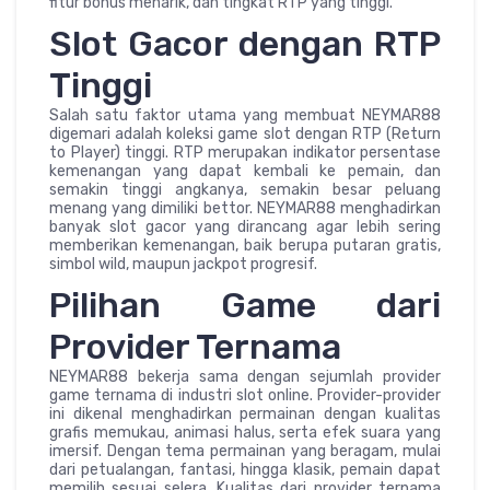
fitur bonus menarik, dan tingkat RTP yang tinggi.
Slot Gacor dengan RTP
Tinggi
Salah satu faktor utama yang membuat NEYMAR88
digemari adalah koleksi game slot dengan RTP (Return
to Player) tinggi. RTP merupakan indikator persentase
kemenangan yang dapat kembali ke pemain, dan
semakin tinggi angkanya, semakin besar peluang
menang yang dimiliki bettor. NEYMAR88 menghadirkan
banyak slot gacor yang dirancang agar lebih sering
memberikan kemenangan, baik berupa putaran gratis,
simbol wild, maupun jackpot progresif.
Pilihan Game dari
Provider Ternama
NEYMAR88 bekerja sama dengan sejumlah provider
game ternama di industri slot online. Provider-provider
ini dikenal menghadirkan permainan dengan kualitas
grafis memukau, animasi halus, serta efek suara yang
imersif. Dengan tema permainan yang beragam, mulai
dari petualangan, fantasi, hingga klasik, pemain dapat
memilih sesuai selera. Kualitas dari provider ternama