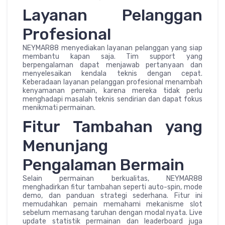
Layanan Pelanggan
Profesional
NEYMAR88 menyediakan layanan pelanggan yang siap
membantu kapan saja. Tim support yang
berpengalaman dapat menjawab pertanyaan dan
menyelesaikan kendala teknis dengan cepat.
Keberadaan layanan pelanggan profesional menambah
kenyamanan pemain, karena mereka tidak perlu
menghadapi masalah teknis sendirian dan dapat fokus
menikmati permainan.
Fitur Tambahan yang
Menunjang
Pengalaman Bermain
Selain permainan berkualitas, NEYMAR88
menghadirkan fitur tambahan seperti auto-spin, mode
demo, dan panduan strategi sederhana. Fitur ini
memudahkan pemain memahami mekanisme slot
sebelum memasang taruhan dengan modal nyata. Live
update statistik permainan dan leaderboard juga