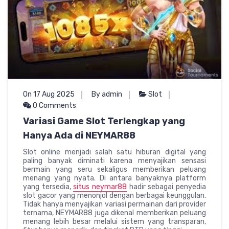
On 17 Aug 2025
By admin
Slot
0 Comments
Variasi Game Slot Terlengkap yang
Hanya Ada di NEYMAR88
Slot online menjadi salah satu hiburan digital yang
paling banyak diminati karena menyajikan sensasi
bermain yang seru sekaligus memberikan peluang
menang yang nyata. Di antara banyaknya platform
yang tersedia,
situs neymar88
hadir sebagai penyedia
slot gacor yang menonjol dengan berbagai keunggulan.
Tidak hanya menyajikan variasi permainan dari provider
ternama, NEYMAR88 juga dikenal memberikan peluang
menang lebih besar melalui sistem yang transparan,