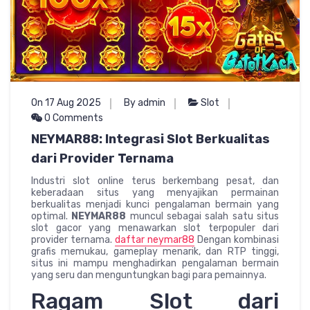
On 17 Aug 2025
By admin
Slot
0 Comments
NEYMAR88: Integrasi Slot Berkualitas
dari Provider Ternama
Industri slot online terus berkembang pesat, dan
keberadaan situs yang menyajikan permainan
berkualitas menjadi kunci pengalaman bermain yang
optimal.
NEYMAR88
muncul sebagai salah satu situs
slot gacor yang menawarkan slot terpopuler dari
provider ternama.
daftar neymar88
Dengan kombinasi
grafis memukau, gameplay menarik, dan RTP tinggi,
situs ini mampu menghadirkan pengalaman bermain
yang seru dan menguntungkan bagi para pemainnya.
Ragam Slot dari