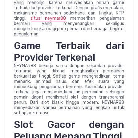
yang menonjol karena menyediakan pilihan game
terbaik dari provider terkenal. Dengan grafis memukau,
mekanisme permainan sederhana, dan tingkat RTP
tinggi,
situs neymar88
memberikan pengalaman
bermain yang menyenangkan sekaligus
menguntungkan bagi para pemain dari berbagai tingkat
pengalaman.
Game Terbaik dari
Provider Terkenal
NEYMAR88 bekerja sama dengan sejumlah provider
ternama yang dikenal menghasilkan permainan
berkualitas tinggi. Setiap game menghadirkan tema
menarik, animasi halus, dan efek suara yang
mendukung pengalaman bermain. Keandalan provider
terkenal juga menjamin keadilan permainan, sehingga
pemain dapat menikmati slot dengan transparansi
penuh. Dari slot klasik hingga modern, NEYMAR88
menyediakan variasi permainan yang lengkap untuk
setiap preferensi.
Slot Gacor dengan
Peluang Menang Tinggi