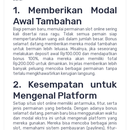
1. Memberikan Modal
Awal Tambahan
Bagi pemain baru, memulai permainan slot online sering
kali disertai rasa ragu. Tidak semua pemain siap
mempertaruhkan uang asli dalam jumlah besar. Bonus
selamat datang memberikan mereka modal tambahan
untuk bermain lebih leluasa. Misalnya, jika seseorang
melakukan deposit awal Rp100.000 dan mendapatkan
bonus 100%, maka mereka akan memiliki total
Rp200.000 untuk dimainkan. Ini jelas memberikan lebih
banyak peluang mencoba berbagai permainan tanpa
terlalu mengkhawatirkan kerugian langsung.
2. Kesempatan untuk
Mengenal Platform
Setiap situs slot online memiliki antarmuka, fitur, serta
jenis permainan yang berbeda. Dengan adanya bonus
selamat datang, pemain baru bisa menggunakan waktu
dan modal ekstra ini untuk mengenali platform yang
mereka gunakan. Mereka bisa mencoba berbagai jenis
slot, memahami sistem pembayaran (paylines), fitur-