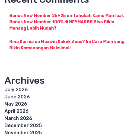
Bonus New Member 25+25
on
Tahukah Kamu Manfaat
Bonus New Member 100% di NEYMAR88 Bisa Bikin
Menang Lebih Mudah?
Rina Kurnia
on
Maxwin Kakek Zeus? Ini Cara Main yang
Bikin Kemenangan Maksimal!
Archives
July 2026
June 2026
May 2026
April 2026
March 2026
December 2025
November 2025