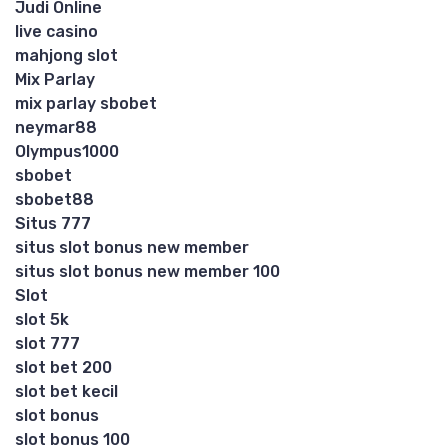
Judi Online
live casino
mahjong slot
Mix Parlay
mix parlay sbobet
neymar88
Olympus1000
sbobet
sbobet88
Situs 777
situs slot bonus new member
situs slot bonus new member 100
Slot
slot 5k
slot 777
slot bet 200
slot bet kecil
slot bonus
slot bonus 100