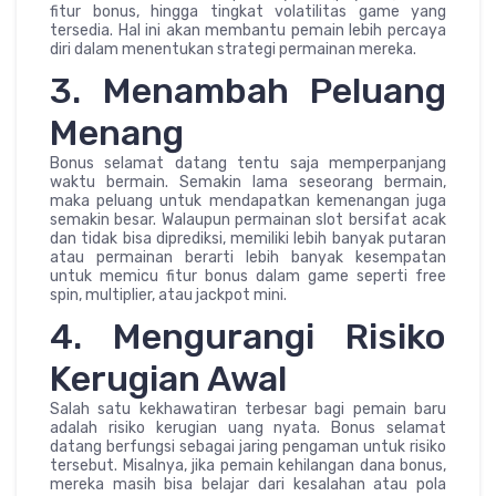
fitur bonus, hingga tingkat volatilitas game yang
tersedia. Hal ini akan membantu pemain lebih percaya
diri dalam menentukan strategi permainan mereka.
3. Menambah Peluang
Menang
Bonus selamat datang tentu saja memperpanjang
waktu bermain. Semakin lama seseorang bermain,
maka peluang untuk mendapatkan kemenangan juga
semakin besar. Walaupun permainan slot bersifat acak
dan tidak bisa diprediksi, memiliki lebih banyak putaran
atau permainan berarti lebih banyak kesempatan
untuk memicu fitur bonus dalam game seperti free
spin, multiplier, atau jackpot mini.
4. Mengurangi Risiko
Kerugian Awal
Salah satu kekhawatiran terbesar bagi pemain baru
adalah risiko kerugian uang nyata. Bonus selamat
datang berfungsi sebagai jaring pengaman untuk risiko
tersebut. Misalnya, jika pemain kehilangan dana bonus,
mereka masih bisa belajar dari kesalahan atau pola