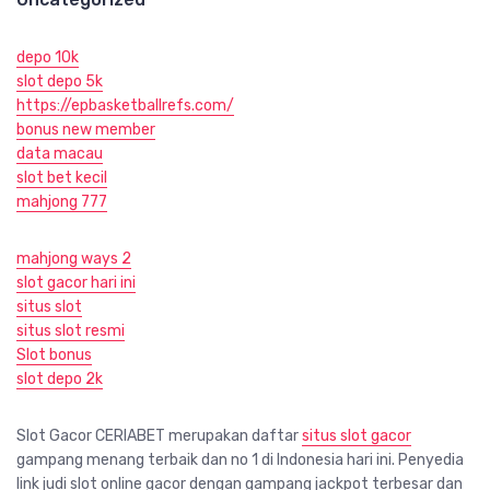
depo 10k
slot depo 5k
https://epbasketballrefs.com/
bonus new member
data macau
slot bet kecil
mahjong 777
mahjong ways 2
slot gacor hari ini
situs slot
situs slot resmi
Slot bonus
slot depo 2k
Slot Gacor CERIABET merupakan daftar
situs slot gacor
gampang menang terbaik dan no 1 di Indonesia hari ini. Penyedia
link judi slot online gacor dengan gampang jackpot terbesar dan