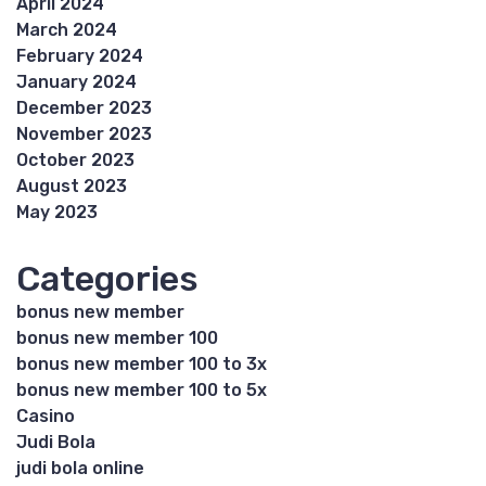
April 2024
March 2024
February 2024
January 2024
December 2023
November 2023
October 2023
August 2023
May 2023
Categories
bonus new member
bonus new member 100
bonus new member 100 to 3x
bonus new member 100 to 5x
Casino
Judi Bola
judi bola online