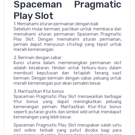
Spaceman Pragmatic
Play Slot
1. Memahami aturan permainan dengan baik
Sebelum mulai bermain, pastikan untuk membaca dan
memahami aturan permainan Spaceman Pragmatic
Play Slot. Dengan memahami aturan permainan,
pemain dapat menyusun strategi yang tepat untuk
meraih kemenangan.
2. Bermain dengan sabar
Kunci utama dalam memenangkan permainan slot
adalah kesabaran. Hindari untuk terburu-buru dalam
membuat keputusan dan tetaplah tenang saat
bermain. Dengan bermain dengan sabar, peluang untuk
meraih kemenangan pun akan semakin besar.
3. Manfaatkan fitur bonus
Spaceman Pragmatic Play Slot menawarkan berbagai
fitur bonus yang dapat meningkatkan peluang
kemenangan pemain. Manfaatkan fitur-fitur bonus
seperti putaran gratis dan simbol wild untuk mendapat
kemenangan yang lebih besar.
Spaceman Pragmatic Play Slot merupakan salah satu
slot online terbaik yang patut dicoba bagi para