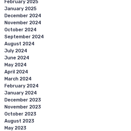
February 2025
January 2025
December 2024
November 2024
October 2024
September 2024
August 2024
July 2024
June 2024
May 2024
April 2024
March 2024
February 2024
January 2024
December 2023
November 2023
October 2023
August 2023
May 2023