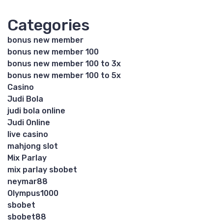
Categories
bonus new member
bonus new member 100
bonus new member 100 to 3x
bonus new member 100 to 5x
Casino
Judi Bola
judi bola online
Judi Online
live casino
mahjong slot
Mix Parlay
mix parlay sbobet
neymar88
Olympus1000
sbobet
sbobet88