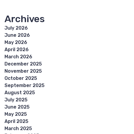
Archives
July 2026
June 2026
May 2026
April 2026
March 2026
December 2025
November 2025
October 2025
September 2025
August 2025
July 2025
June 2025
May 2025
April 2025
March 2025