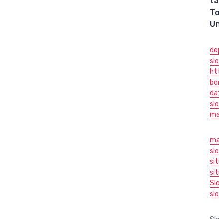
ta
To
Un
de
sl
ht
bo
da
slo
ma
ma
slo
sit
sit
Sl
sl