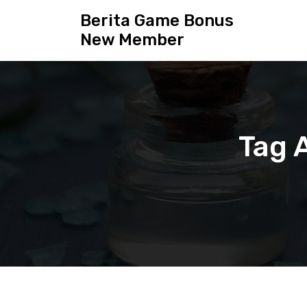
S
Berita Game Bonus
k
New Member
i
p
t
o
c
o
n
Tag 
t
e
n
t