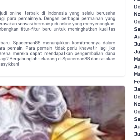
D
di online terbaik di Indonesia yang selalu berusaha
N
agi para pemainnya. Dengan berbagai permainan yang
Oc
rasakan sensasi bermain judi online yang menyenangkan.
S
angkan fitur-fitur baru untuk meningkatkan kualitas
Au
 terbaru, Spaceman88 menunjukkan komitmennya dalam
Ju
a pemain. Para pemain tidak perlu khawatir lagi jika
Ju
 karena mereka dapat mendapatkan pengembalian dana
apalagi? Bergabunglah sekarang di Spaceman88 dan rasakan
Ma
gasyikkan!
Ap
Ma
Fe
Ja
D
N
Oc
S
Au
Ju