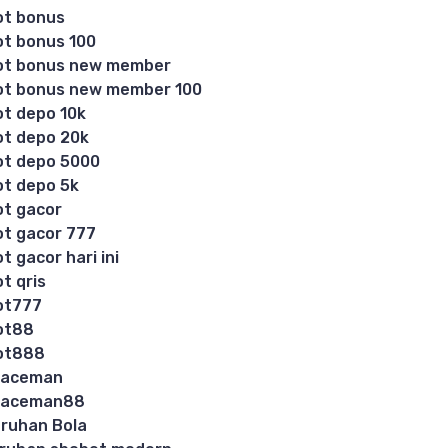
ot bonus
ot bonus 100
ot bonus new member
ot bonus new member 100
ot depo 10k
ot depo 20k
ot depo 5000
ot depo 5k
ot gacor
ot gacor 777
ot gacor hari ini
ot qris
ot777
ot88
ot888
paceman
paceman88
ruhan Bola