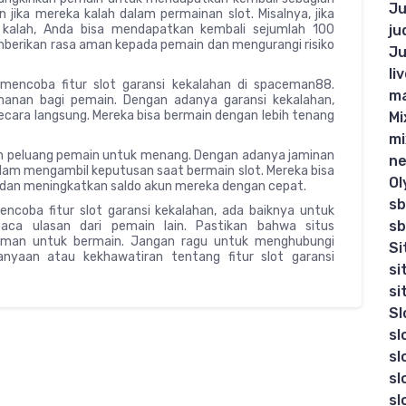
Ju
jika mereka kalah dalam permainan slot. Misalnya, jika
alah, Anda bisa mendapatkan kembali sejumlah 100
ju
emberikan rasa aman kepada pemain dan mengurangi risiko
Ju
li
encoba fitur slot garansi kekalahan di spaceman88.
ma
manan bagi pemain. Dengan adanya garansi kekalahan,
secara langsung. Mereka bisa bermain dengan lebih tenang
Mi
mi
kan peluang pemain untuk menang. Dengan adanya jaminan
n
dalam mengambil keputusan saat bermain slot. Mereka bisa
Ol
an meningkatkan saldo akun mereka dengan cepat.
sb
coba fitur slot garansi kekalahan, ada baiknya untuk
s
ca ulasan dari pemain lain. Pastikan bahwa situs
aman untuk bermain. Jangan ragu untuk menghubungi
Si
anyaan atau kekhawatiran tentang fitur slot garansi
si
si
Sl
sl
sl
sl
sl