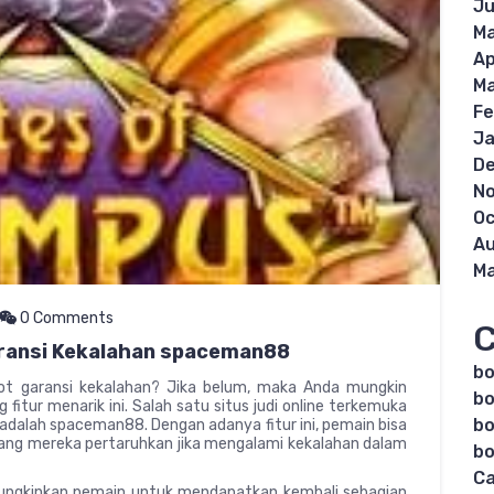
Ju
Ma
Ap
Ma
Fe
Ja
D
N
Oc
Au
Ma
0 Comments
C
Garansi Kekalahan spaceman88
b
ot garansi kekalahan? Jika belum, maka Anda mungkin
bo
 fitur menarik ini. Salah satu situs judi online terkemuka
bo
 adalah spaceman88. Dengan adanya fitur ini, pemain bisa
ang mereka pertaruhkan jika mengalami kekalahan dalam
bo
Ca
mungkinkan pemain untuk mendapatkan kembali sebagian