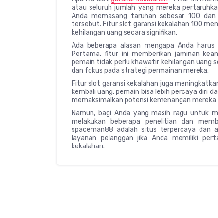
atau seluruh jumlah yang mereka pertaruhkan 
Anda memasang taruhan sebesar 100 dan k
tersebut. Fitur slot garansi kekalahan 100 m
kehilangan uang secara signifikan.
Ada beberapa alasan mengapa Anda harus m
Pertama, fitur ini memberikan jaminan kea
pemain tidak perlu khawatir kehilangan uang 
dan fokus pada strategi permainan mereka.
Fitur slot garansi kekalahan juga meningkat
kembali uang, pemain bisa lebih percaya diri 
memaksimalkan potensi kemenangan mereka d
Namun, bagi Anda yang masih ragu untuk men
melakukan beberapa penelitian dan memba
spaceman88 adalah situs terpercaya dan 
layanan pelanggan jika Anda memiliki pert
kekalahan.