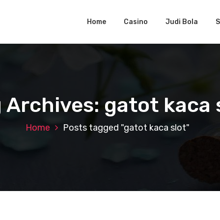
Home
Casino
Judi Bola
S
 Archives: gatot kaca 
Home
Posts tagged "gatot kaca slot"