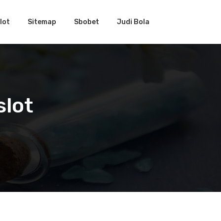
lot
Sitemap
Sbobet
Judi Bola
slot