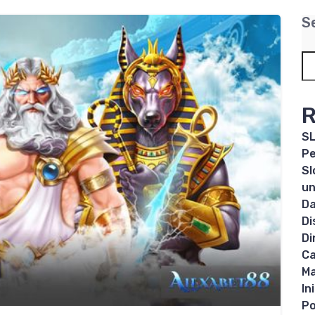
S
R
SL
Pe
Sl
un
Da
Di
Di
Ca
Ma
In
Po