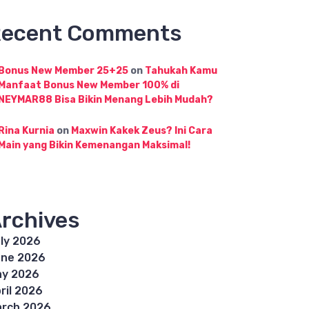
ecent Comments
Bonus New Member 25+25
on
Tahukah Kamu
Manfaat Bonus New Member 100% di
NEYMAR88 Bisa Bikin Menang Lebih Mudah?
Rina Kurnia
on
Maxwin Kakek Zeus? Ini Cara
Main yang Bikin Kemenangan Maksimal!
rchives
ly 2026
ne 2026
y 2026
ril 2026
rch 2026