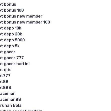
ot bonus
ot bonus 100
ot bonus new member
ot bonus new member 100
ot depo 10k
ot depo 20k
ot depo 5000
ot depo 5k
ot gacor
ot gacor 777
ot gacor hari ini
ot qris
ot777
ot88
ot888
paceman
paceman88
ruhan Bola