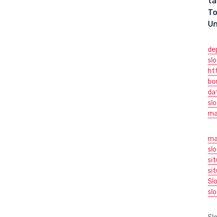
ta
To
Un
de
sl
ht
bo
da
slo
ma
ma
slo
sit
sit
Sl
sl