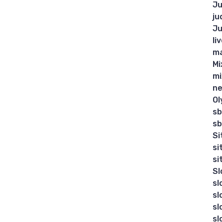
Ju
ju
Ju
li
ma
Mi
mi
n
Ol
sb
s
Si
si
si
Sl
sl
sl
sl
sl