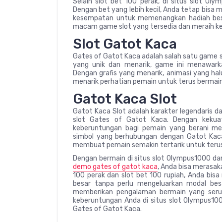
Selain slot bet 100 perak, di situs slot Oly
Dengan bet yang lebih kecil, Anda tetap bisa
kesempatan untuk memenangkan hadiah besa
macam game slot yang tersedia dan meraih 
Slot Gatot Kaca
Gates of Gatot Kaca adalah salah satu game s
yang unik dan menarik, game ini menawar
Dengan grafis yang menarik, animasi yang ha
menarik perhatian pemain untuk terus bermai
Gatot Kaca Slot
Gatot Kaca Slot adalah karakter legendaris 
slot Gates of Gatot Kaca. Dengan kekuat
keberuntungan bagi pemain yang berani m
simbol yang berhubungan dengan Gatot Kac
membuat pemain semakin tertarik untuk terus
Dengan bermain di situs slot Olympus1000 
demo gates of gatot kaca
, Anda bisa merasak
100 perak dan slot bet 100 rupiah, Anda b
besar tanpa perlu mengeluarkan modal be
memberikan pengalaman bermain yang seru
keberuntungan Anda di situs slot Olympus10
Gates of Gatot Kaca.