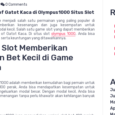
0 Comments
R
f Gatot Kaca di Olympus1000 Situs Slot
 menjadi salah satu permainan yang paling populer di
emberikan kesenangan dan juga kesempatan untuk
al kecil. Salah satu game slot yang dapat memberikan
of Gatot Kaca. Di situs slot
olympus 1000
, Anda bisa
serta keuntungan yang ditawarkannya.
 Slot Memberikan
 Bet Kecil di Game
a
A
pus1000 adalah memberikan kemudahan bagi pemain untuk
t 100 perak, Anda bisa mendapatkan kesempatan untuk
Ju
eluarkan modal besar. Dengan modal kecil, Anda bisa
Ju
menangan tanpa perlu khawatir akan kehilangan banyak
Ma
Ap
Ma