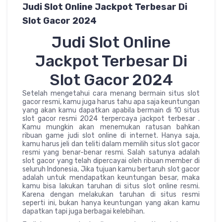
Judi Slot Online Jackpot Terbesar Di
Slot Gacor 2024
Judi Slot Online
Jackpot Terbesar Di
Slot Gacor 2024
Setelah mengetahui cara menang bermain situs slot
gacor resmi, kamu juga harus tahu apa saja keuntungan
yang akan kamu dapatkan apabila bermain di 10 situs
slot gacor resmi 2024 terpercaya jackpot terbesar .
Kamu mungkin akan menemukan ratusan bahkan
ribuan game judi slot online di internet. Hanya saja,
kamu harus jeli dan teliti dalam memilih situs slot gacor
resmi yang benar-benar resmi. Salah satunya adalah
slot gacor yang telah dipercayai oleh ribuan member di
seluruh Indonesia, Jika tujuan kamu bertaruh slot gacor
adalah untuk mendapatkan keuntungan besar, maka
kamu bisa lakukan taruhan di situs slot online resmi.
Karena dengan melakukan taruhan di situs resmi
seperti ini, bukan hanya keuntungan yang akan kamu
dapatkan tapi juga berbagai kelebihan.