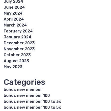
July 2024
June 2024
May 2024
April 2024
March 2024
February 2024
January 2024
December 2023
November 2023
October 2023
August 2023
May 2023
Categories
bonus new member
bonus new member 100
bonus new member 100 to 3x
bonus new member 100 to 5x