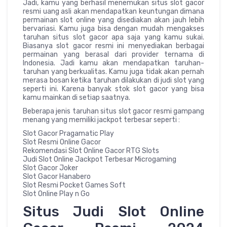
Jadi, kamu yang berhasil menemukan situs slot gacor
resmi uang asli akan mendapatkan keuntungan dimana
permainan slot online yang disediakan akan jauh lebih
bervariasi. Kamu juga bisa dengan mudah mengakses
taruhan situs slot gacor apa saja yang kamu sukai.
Biasanya slot gacor resmi ini menyediakan berbagai
permainan yang berasal dari provider ternama di
Indonesia. Jadi kamu akan mendapatkan taruhan-
taruhan yang berkualitas. Kamu juga tidak akan pernah
merasa bosan ketika taruhan dilakukan di judi slot yang
seperti ini. Karena banyak stok slot gacor yang bisa
kamu mainkan di setiap saatnya.
Beberapa jenis taruhan situs slot gacor resmi gampang
menang yang memiliki jackpot terbesar seperti :
Slot Gacor Pragamatic Play
Slot Resmi Online Gacor
Rekomendasi Slot Online Gacor RTG Slots
Judi Slot Online Jackpot Terbesar Microgaming
Slot Gacor Joker
Slot Gacor Hanabero
Slot Resmi Pocket Games Soft
Slot Online Play n Go
Situs Judi Slot Online