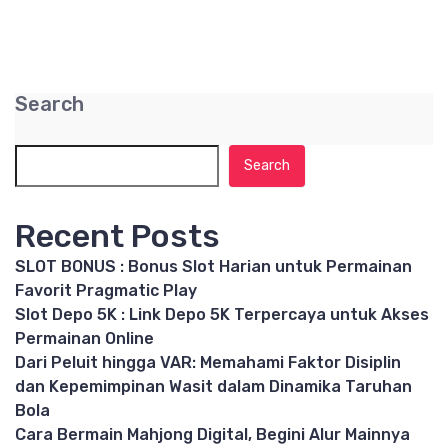
Search
Search
Recent Posts
SLOT BONUS : Bonus Slot Harian untuk Permainan
Favorit Pragmatic Play
Slot Depo 5K : Link Depo 5K Terpercaya untuk Akses
Permainan Online
Dari Peluit hingga VAR: Memahami Faktor Disiplin
dan Kepemimpinan Wasit dalam Dinamika Taruhan
Bola
Cara Bermain Mahjong Digital, Begini Alur Mainnya