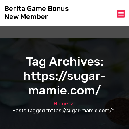
S
Berita Game Bonus
k
New Member
i
p
t
o
c
o
n
Tag Archives:
t
e
https://sugar-
n
t
mamie.com/
Home
Posts tagged "https://sugar-mamie.com/"