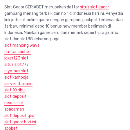
Slot Gacor CERIABET merupakan daftar
situs slot gacor
gampang menang terbaik dan no 1 di Indonesia hari ini. Penyedia
link judi slot online gacor dengan gampang jackpot terbesar dan
terbaru minimal depo 10 bonus new member berlimpah di
Indonesia. Mainkan game seru dan menarik seperti pragmatic
slot dan slot88 sekarang juga.
slot mahjong ways
daftar sbobet
joker123 slot
situs slot777
olympus slot
slot kamboja
server thailand
slot 10 ribu
slot deposit
nexus slot
spaceman
slot deposit qris
slot gacor hari ini
sbobet