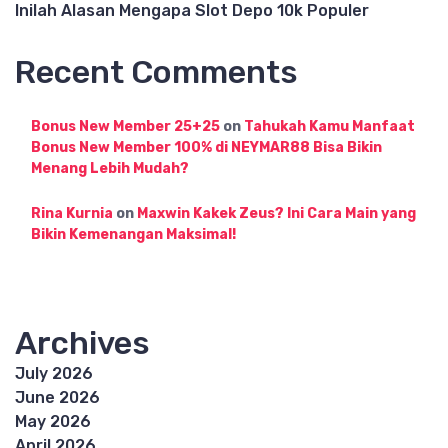
Inilah Alasan Mengapa Slot Depo 10k Populer
Recent Comments
Bonus New Member 25+25
on
Tahukah Kamu Manfaat
Bonus New Member 100% di NEYMAR88 Bisa Bikin
Menang Lebih Mudah?
Rina Kurnia
on
Maxwin Kakek Zeus? Ini Cara Main yang
Bikin Kemenangan Maksimal!
Archives
July 2026
June 2026
May 2026
April 2026