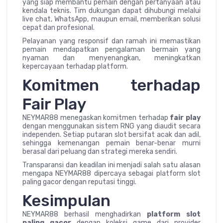
yang siap membantu pemain dengan pertanyaan atau
kendala teknis. Tim dukungan dapat dihubungi melalui
live chat, WhatsApp, maupun email, memberikan solusi
cepat dan profesional.
Pelayanan yang responsif dan ramah ini memastikan
pemain mendapatkan pengalaman bermain yang
nyaman dan menyenangkan, meningkatkan
kepercayaan terhadap platform.
Komitmen terhadap
Fair Play
NEYMAR88 menegaskan komitmen terhadap
fair play
dengan menggunakan sistem RNG yang diaudit secara
independen. Setiap putaran slot bersifat acak dan adil,
sehingga kemenangan pemain benar-benar murni
berasal dari peluang dan strategi mereka sendiri.
Transparansi dan keadilan ini menjadi salah satu alasan
mengapa NEYMAR88 dipercaya sebagai platform slot
paling gacor dengan reputasi tinggi.
Kesimpulan
NEYMAR88 berhasil menghadirkan
platform slot
paling gacor
dengan koleksi game dari provider