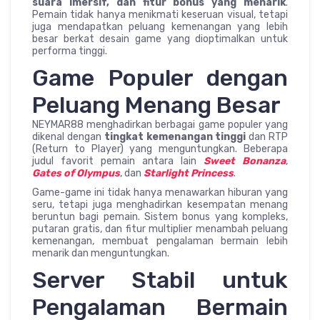
suara imersif, dan fitur bonus yang menarik
.
Pemain tidak hanya menikmati keseruan visual, tetapi
juga mendapatkan peluang kemenangan yang lebih
besar berkat desain game yang dioptimalkan untuk
performa tinggi.
Game Populer dengan
Peluang Menang Besar
NEYMAR88 menghadirkan berbagai game populer yang
dikenal dengan
tingkat kemenangan tinggi
dan RTP
(Return to Player) yang menguntungkan. Beberapa
judul favorit pemain antara lain
Sweet Bonanza
,
Gates of Olympus
, dan
Starlight Princess
.
Game-game ini tidak hanya menawarkan hiburan yang
seru, tetapi juga menghadirkan kesempatan menang
beruntun bagi pemain. Sistem bonus yang kompleks,
putaran gratis, dan fitur multiplier menambah peluang
kemenangan, membuat pengalaman bermain lebih
menarik dan menguntungkan.
Server Stabil untuk
Pengalaman Bermain