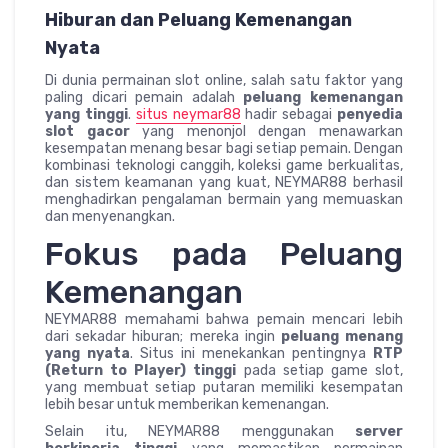
Hiburan dan Peluang Kemenangan
Nyata
Di dunia permainan slot online, salah satu faktor yang
paling dicari pemain adalah
peluang kemenangan
yang tinggi
.
situs neymar88
hadir sebagai
penyedia
slot gacor
yang menonjol dengan menawarkan
kesempatan menang besar bagi setiap pemain. Dengan
kombinasi teknologi canggih, koleksi game berkualitas,
dan sistem keamanan yang kuat, NEYMAR88 berhasil
menghadirkan pengalaman bermain yang memuaskan
dan menyenangkan.
Fokus pada Peluang
Kemenangan
NEYMAR88 memahami bahwa pemain mencari lebih
dari sekadar hiburan; mereka ingin
peluang menang
yang nyata
. Situs ini menekankan pentingnya
RTP
(Return to Player) tinggi
pada setiap game slot,
yang membuat setiap putaran memiliki kesempatan
lebih besar untuk memberikan kemenangan.
Selain itu, NEYMAR88 menggunakan
server