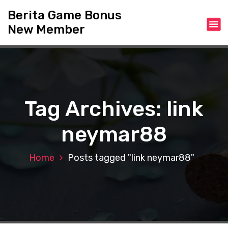
S
Berita Game Bonus
k
New Member
i
p
t
o
c
o
n
Tag Archives: link
t
e
neymar88
n
t
Home
Posts tagged "link neymar88"