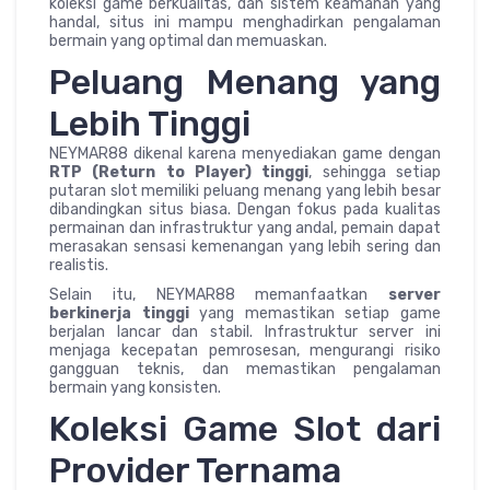
koleksi game berkualitas, dan sistem keamanan yang
handal, situs ini mampu menghadirkan pengalaman
bermain yang optimal dan memuaskan.
Peluang Menang yang
Lebih Tinggi
NEYMAR88 dikenal karena menyediakan game dengan
RTP (Return to Player) tinggi
, sehingga setiap
putaran slot memiliki peluang menang yang lebih besar
dibandingkan situs biasa. Dengan fokus pada kualitas
permainan dan infrastruktur yang andal, pemain dapat
merasakan sensasi kemenangan yang lebih sering dan
realistis.
Selain itu, NEYMAR88 memanfaatkan
server
berkinerja tinggi
yang memastikan setiap game
berjalan lancar dan stabil. Infrastruktur server ini
menjaga kecepatan pemrosesan, mengurangi risiko
gangguan teknis, dan memastikan pengalaman
bermain yang konsisten.
Koleksi Game Slot dari
Provider Ternama