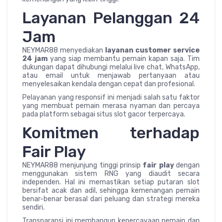
Layanan Pelanggan 24
Jam
NEYMAR88 menyediakan
layanan customer service
24 jam
yang siap membantu pemain kapan saja. Tim
dukungan dapat dihubungi melalui live chat, WhatsApp,
atau email untuk menjawab pertanyaan atau
menyelesaikan kendala dengan cepat dan profesional.
Pelayanan yang responsif ini menjadi salah satu faktor
yang membuat pemain merasa nyaman dan percaya
pada platform sebagai situs slot gacor terpercaya.
Komitmen terhadap
Fair Play
NEYMAR88 menjunjung tinggi prinsip
fair play
dengan
menggunakan sistem RNG yang diaudit secara
independen. Hal ini memastikan setiap putaran slot
bersifat acak dan adil, sehingga kemenangan pemain
benar-benar berasal dari peluang dan strategi mereka
sendiri.
Transparansi ini membangun kepercayaan pemain dan