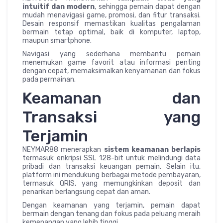
intuitif dan modern
, sehingga pemain dapat dengan
mudah menavigasi game, promosi, dan fitur transaksi.
Desain responsif memastikan kualitas pengalaman
bermain tetap optimal, baik di komputer, laptop,
maupun smartphone.
Navigasi yang sederhana membantu pemain
menemukan game favorit atau informasi penting
dengan cepat, memaksimalkan kenyamanan dan fokus
pada permainan.
Keamanan dan
Transaksi yang
Terjamin
NEYMAR88 menerapkan
sistem keamanan berlapis
termasuk enkripsi SSL 128-bit untuk melindungi data
pribadi dan transaksi keuangan pemain. Selain itu,
platform ini mendukung berbagai metode pembayaran,
termasuk QRIS, yang memungkinkan deposit dan
penarikan berlangsung cepat dan aman.
Dengan keamanan yang terjamin, pemain dapat
bermain dengan tenang dan fokus pada peluang meraih
kemenangan yang lebih tinggi.