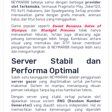
NEYMAR88 bekerja sama dengan berbagai
provider
slot terkemuka
, termasuk Pragmatic Play, Joker123,
PG Soft, Habanero, dan Spadegaming. Setiap provider
menawarkan game dengan grafis menarik, animasi
halus, dan fitur bonus yang menggiurkan.
Game populer seperti
Sweet Bonanza
,
Gates of
Olympus
, dan
Starlight Princess
tidak hanya
menawarkan hiburan, tetapi juga dirancang agar
peluang kemenangan lebih tinggi. Kombinasi antara
visual yang memukau dan RTP besar membuat
pengalaman bermain di NEYMAR88 menjadi lebih seru
dan menguntungkan.
Server Stabil dan
Performa Optimal
Salah satu keunggulan NEYMAR88 adalah penggunaan
server gacor
yang dioptimalkan untuk performa
maksimal. Sistem ini mampu menampung ribuan
pemain sekaligus tanpa lag atau hambatan teknis.
Dengan server yang stabil, setiap putaran slot
dijalankan sesuai sistem
RNG (Random Number
Generator)
yang diaudit secara independen. Hal ini
memastikan bahwa kemenangan yang diperoleh