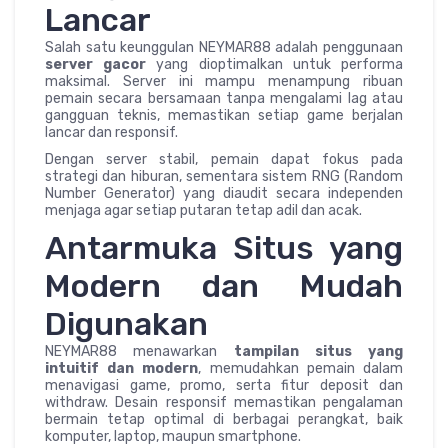
Lancar
Salah satu keunggulan NEYMAR88 adalah penggunaan
server gacor
yang dioptimalkan untuk performa
maksimal. Server ini mampu menampung ribuan
pemain secara bersamaan tanpa mengalami lag atau
gangguan teknis, memastikan setiap game berjalan
lancar dan responsif.
Dengan server stabil, pemain dapat fokus pada
strategi dan hiburan, sementara sistem RNG (Random
Number Generator) yang diaudit secara independen
menjaga agar setiap putaran tetap adil dan acak.
Antarmuka Situs yang
Modern dan Mudah
Digunakan
NEYMAR88 menawarkan
tampilan situs yang
intuitif dan modern
, memudahkan pemain dalam
menavigasi game, promo, serta fitur deposit dan
withdraw. Desain responsif memastikan pengalaman
bermain tetap optimal di berbagai perangkat, baik
komputer, laptop, maupun smartphone.