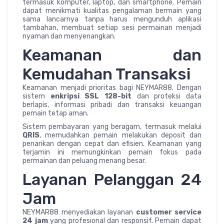
termasuk komputer, laptop, dan smartphone. Pemain
dapat menikmati kualitas pengalaman bermain yang
sama lancarnya tanpa harus mengunduh aplikasi
tambahan, membuat setiap sesi permainan menjadi
nyaman dan menyenangkan.
Keamanan dan
Kemudahan Transaksi
Keamanan menjadi prioritas bagi NEYMAR88. Dengan
sistem
enkripsi SSL 128-bit
dan proteksi data
berlapis, informasi pribadi dan transaksi keuangan
pemain tetap aman.
Sistem pembayaran yang beragam, termasuk melalui
QRIS
, memudahkan pemain melakukan deposit dan
penarikan dengan cepat dan efisien. Keamanan yang
terjamin ini memungkinkan pemain fokus pada
permainan dan peluang menang besar.
Layanan Pelanggan 24
Jam
NEYMAR88 menyediakan layanan
customer service
24 jam
yang profesional dan responsif. Pemain dapat