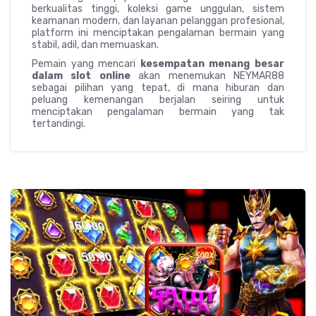
berkualitas tinggi, koleksi game unggulan, sistem
keamanan modern, dan layanan pelanggan profesional,
platform ini menciptakan pengalaman bermain yang
stabil, adil, dan memuaskan.
Pemain yang mencari
kesempatan menang besar
dalam slot online
akan menemukan NEYMAR88
sebagai pilihan yang tepat, di mana hiburan dan
peluang kemenangan berjalan seiring untuk
menciptakan pengalaman bermain yang tak
tertandingi.