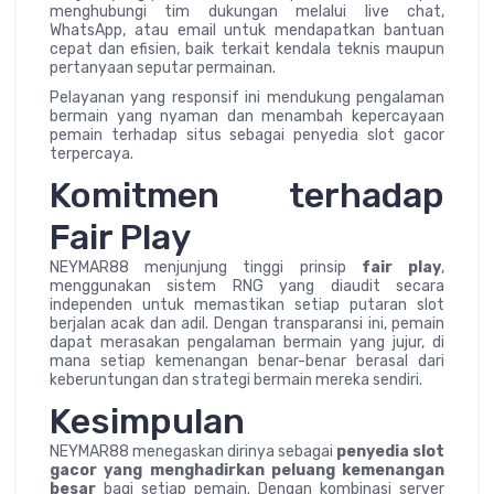
menghubungi tim dukungan melalui live chat,
WhatsApp, atau email untuk mendapatkan bantuan
cepat dan efisien, baik terkait kendala teknis maupun
pertanyaan seputar permainan.
Pelayanan yang responsif ini mendukung pengalaman
bermain yang nyaman dan menambah kepercayaan
pemain terhadap situs sebagai penyedia slot gacor
terpercaya.
Komitmen terhadap
Fair Play
NEYMAR88 menjunjung tinggi prinsip
fair play
,
menggunakan sistem RNG yang diaudit secara
independen untuk memastikan setiap putaran slot
berjalan acak dan adil. Dengan transparansi ini, pemain
dapat merasakan pengalaman bermain yang jujur, di
mana setiap kemenangan benar-benar berasal dari
keberuntungan dan strategi bermain mereka sendiri.
Kesimpulan
NEYMAR88 menegaskan dirinya sebagai
penyedia slot
gacor yang menghadirkan peluang kemenangan
besar
bagi setiap pemain. Dengan kombinasi server