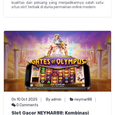
kualitas dan peluang yang menjadikannya salah satu
situs slot terbaik di dunia permainan online modern.
On 10 Oct 2025
By admin
neymar88
0 Comments
Slot Gacor NEYMAR88: Kombinasi