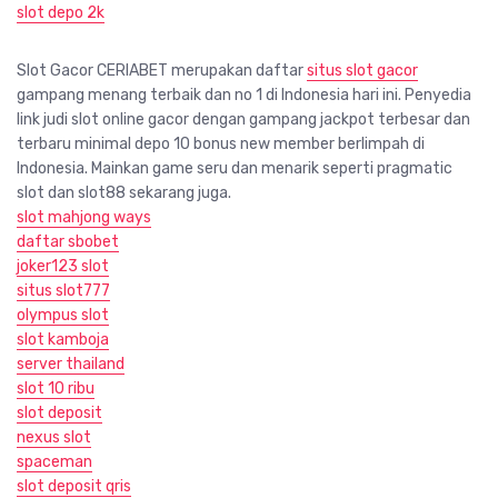
slot depo 2k
Slot Gacor CERIABET merupakan daftar
situs slot gacor
gampang menang terbaik dan no 1 di Indonesia hari ini. Penyedia
link judi slot online gacor dengan gampang jackpot terbesar dan
terbaru minimal depo 10 bonus new member berlimpah di
Indonesia. Mainkan game seru dan menarik seperti pragmatic
slot dan slot88 sekarang juga.
slot mahjong ways
daftar sbobet
joker123 slot
situs slot777
olympus slot
slot kamboja
server thailand
slot 10 ribu
slot deposit
nexus slot
spaceman
slot deposit qris