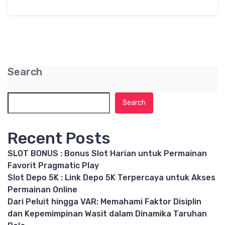
Search
Search
Recent Posts
SLOT BONUS : Bonus Slot Harian untuk Permainan
Favorit Pragmatic Play
Slot Depo 5K : Link Depo 5K Terpercaya untuk Akses
Permainan Online
Dari Peluit hingga VAR: Memahami Faktor Disiplin
dan Kepemimpinan Wasit dalam Dinamika Taruhan