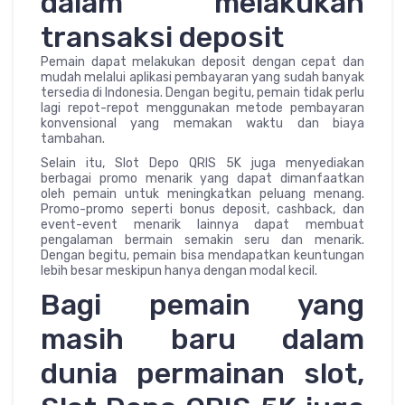
dalam melakukan
transaksi deposit
Pemain dapat melakukan deposit dengan cepat dan
mudah melalui aplikasi pembayaran yang sudah banyak
tersedia di Indonesia. Dengan begitu, pemain tidak perlu
lagi repot-repot menggunakan metode pembayaran
konvensional yang memakan waktu dan biaya
tambahan.
Selain itu, Slot Depo QRIS 5K juga menyediakan
berbagai promo menarik yang dapat dimanfaatkan
oleh pemain untuk meningkatkan peluang menang.
Promo-promo seperti bonus deposit, cashback, dan
event-event menarik lainnya dapat membuat
pengalaman bermain semakin seru dan menarik.
Dengan begitu, pemain bisa mendapatkan keuntungan
lebih besar meskipun hanya dengan modal kecil.
Bagi pemain yang
masih baru dalam
dunia permainan slot,