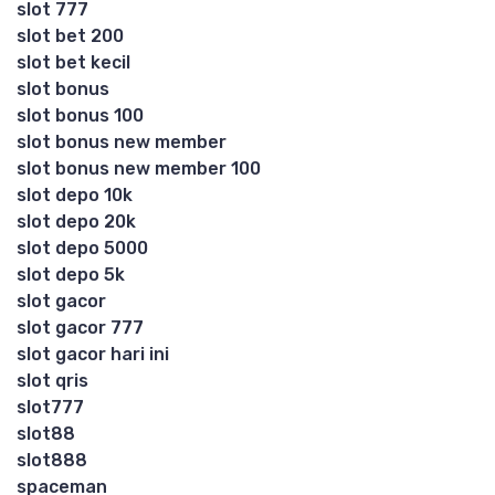
slot 777
slot bet 200
slot bet kecil
slot bonus
slot bonus 100
slot bonus new member
slot bonus new member 100
slot depo 10k
slot depo 20k
slot depo 5000
slot depo 5k
slot gacor
slot gacor 777
slot gacor hari ini
slot qris
slot777
slot88
slot888
spaceman