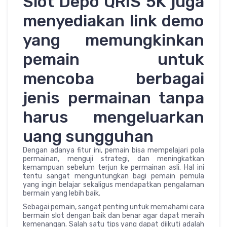
Slot Depo QRIS 5K juga
menyediakan link demo
yang memungkinkan
pemain untuk
mencoba berbagai
jenis permainan tanpa
harus mengeluarkan
uang sungguhan
Dengan adanya fitur ini, pemain bisa mempelajari pola
permainan, menguji strategi, dan meningkatkan
kemampuan sebelum terjun ke permainan asli. Hal ini
tentu sangat menguntungkan bagi pemain pemula
yang ingin belajar sekaligus mendapatkan pengalaman
bermain yang lebih baik.
Sebagai pemain, sangat penting untuk memahami cara
bermain slot dengan baik dan benar agar dapat meraih
kemenangan. Salah satu tips yang dapat diikuti adalah