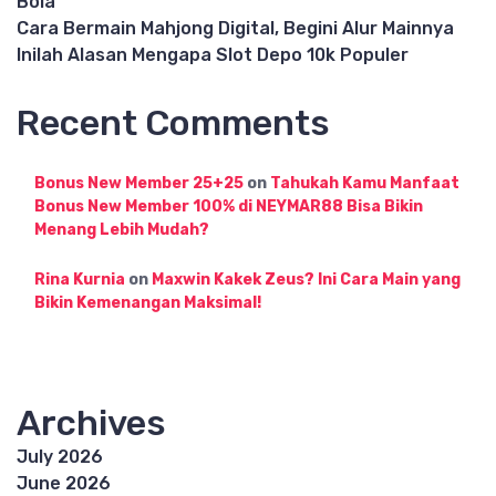
Bola
Cara Bermain Mahjong Digital, Begini Alur Mainnya
Inilah Alasan Mengapa Slot Depo 10k Populer
Recent Comments
Bonus New Member 25+25
on
Tahukah Kamu Manfaat
Bonus New Member 100% di NEYMAR88 Bisa Bikin
Menang Lebih Mudah?
Rina Kurnia
on
Maxwin Kakek Zeus? Ini Cara Main yang
Bikin Kemenangan Maksimal!
Archives
July 2026
June 2026