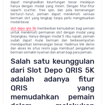
dapat menghasilkan keuntungan besar meskipun
hanya dengan modal yang minim. Dengan fitur-fitur
seperti scatter, free spin, dan pola kemenangan
berturut-turut, pemain dapat menikmati sensasi
bermain slot yang lengkap tanpa perlu mengeluarkan
modal besar.
slot depo qris 5k
memberikan kemudahan bagi pemain
untuk menikmati permainan slot dengan modal yang
terjangkau. Hanya dengan modal 5 ribu rupiah, pemain
sudah dapat mulai bermain dan berkesempatan
mendapatkan kemenangan besar. Hadirnya link demo
dan akses ke situs resmi juga membuat pengalaman
bermain semakin nyaman dan aman bagi para pemain.
Salah satu keunggulan
dari Slot Depo QRIS 5K
adalah adanya fitur
QRIS yang
memudahkan pemain