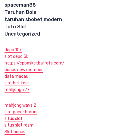
spaceman88
Taruhan Bola
taruhan sbobet modern
Toto Slot
Uncategorized
depo 10k
slot depo 5k
https://epbasketballrefs.com/
bonus new member
data macau
slot bet kecil
mahjong 777
mahjong ways 2
slot gacor hari ini
situs slot
situs slot resmi
Slot bonus