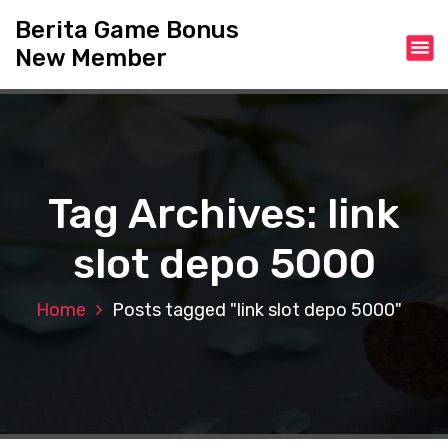
S
Berita Game Bonus
k
New Member
i
p
t
o
c
o
n
Tag Archives: link
t
e
slot depo 5000
n
t
Home
Posts tagged "link slot depo 5000"