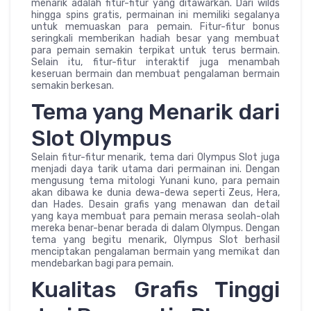
menarik adalah fitur-fitur yang ditawarkan. Dari wilds
hingga spins gratis, permainan ini memiliki segalanya
untuk memuaskan para pemain. Fitur-fitur bonus
seringkali memberikan hadiah besar yang membuat
para pemain semakin terpikat untuk terus bermain.
Selain itu, fitur-fitur interaktif juga menambah
keseruan bermain dan membuat pengalaman bermain
semakin berkesan.
Tema yang Menarik dari
Slot Olympus
Selain fitur-fitur menarik, tema dari Olympus Slot juga
menjadi daya tarik utama dari permainan ini. Dengan
mengusung tema mitologi Yunani kuno, para pemain
akan dibawa ke dunia dewa-dewa seperti Zeus, Hera,
dan Hades. Desain grafis yang menawan dan detail
yang kaya membuat para pemain merasa seolah-olah
mereka benar-benar berada di dalam Olympus. Dengan
tema yang begitu menarik, Olympus Slot berhasil
menciptakan pengalaman bermain yang memikat dan
mendebarkan bagi para pemain.
Kualitas Grafis Tinggi