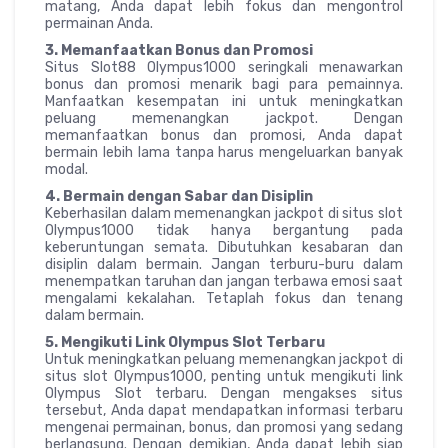
matang, Anda dapat lebih fokus dan mengontrol
permainan Anda.
3. Memanfaatkan Bonus dan Promosi
Situs Slot88 Olympus1000 seringkali menawarkan
bonus dan promosi menarik bagi para pemainnya.
Manfaatkan kesempatan ini untuk meningkatkan
peluang memenangkan jackpot. Dengan
memanfaatkan bonus dan promosi, Anda dapat
bermain lebih lama tanpa harus mengeluarkan banyak
modal.
4. Bermain dengan Sabar dan Disiplin
Keberhasilan dalam memenangkan jackpot di situs slot
Olympus1000 tidak hanya bergantung pada
keberuntungan semata. Dibutuhkan kesabaran dan
disiplin dalam bermain. Jangan terburu-buru dalam
menempatkan taruhan dan jangan terbawa emosi saat
mengalami kekalahan. Tetaplah fokus dan tenang
dalam bermain.
5. Mengikuti Link Olympus Slot Terbaru
Untuk meningkatkan peluang memenangkan jackpot di
situs slot Olympus1000, penting untuk mengikuti link
Olympus Slot terbaru. Dengan mengakses situs
tersebut, Anda dapat mendapatkan informasi terbaru
mengenai permainan, bonus, dan promosi yang sedang
berlangsung. Dengan demikian, Anda dapat lebih siap