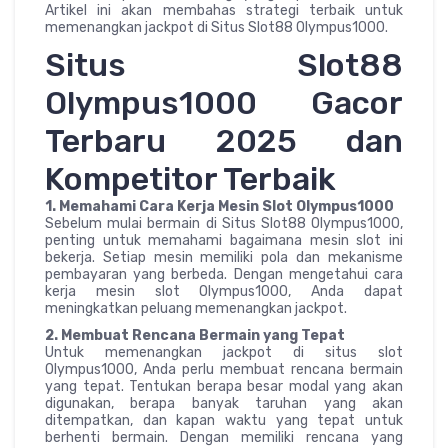
Artikel ini akan membahas strategi terbaik untuk
memenangkan jackpot di Situs Slot88 Olympus1000.
Situs Slot88
Olympus1000 Gacor
Terbaru 2025 dan
Kompetitor Terbaik
1. Memahami Cara Kerja Mesin Slot Olympus1000
Sebelum mulai bermain di Situs Slot88 Olympus1000,
penting untuk memahami bagaimana mesin slot ini
bekerja. Setiap mesin memiliki pola dan mekanisme
pembayaran yang berbeda. Dengan mengetahui cara
kerja mesin slot Olympus1000, Anda dapat
meningkatkan peluang memenangkan jackpot.
2. Membuat Rencana Bermain yang Tepat
Untuk memenangkan jackpot di situs slot
Olympus1000, Anda perlu membuat rencana bermain
yang tepat. Tentukan berapa besar modal yang akan
digunakan, berapa banyak taruhan yang akan
ditempatkan, dan kapan waktu yang tepat untuk
berhenti bermain. Dengan memiliki rencana yang