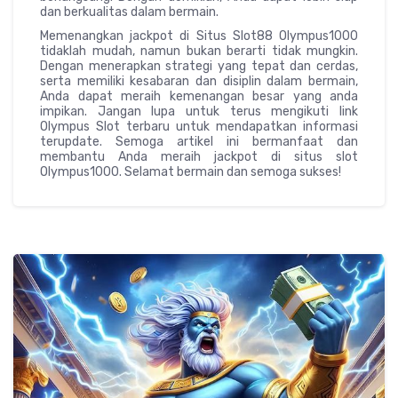
dan berkualitas dalam bermain.
Memenangkan jackpot di Situs Slot88 Olympus1000
tidaklah mudah, namun bukan berarti tidak mungkin.
Dengan menerapkan strategi yang tepat dan cerdas,
serta memiliki kesabaran dan disiplin dalam bermain,
Anda dapat meraih kemenangan besar yang anda
impikan. Jangan lupa untuk terus mengikuti link
Olympus Slot terbaru untuk mendapatkan informasi
terupdate. Semoga artikel ini bermanfaat dan
membantu Anda meraih jackpot di situs slot
Olympus1000. Selamat bermain dan semoga sukses!