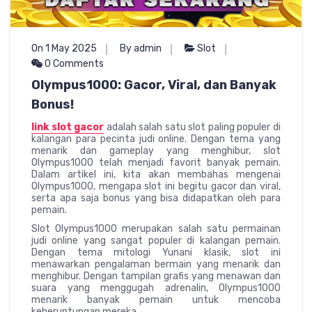
On 1 May 2025
By admin
Slot
0 Comments
Olympus1000: Gacor, Viral, dan Banyak
Bonus!
link slot gacor
adalah salah satu slot paling populer di
kalangan para pecinta judi online. Dengan tema yang
menarik dan gameplay yang menghibur, slot
Olympus1000 telah menjadi favorit banyak pemain.
Dalam artikel ini, kita akan membahas mengenai
Olympus1000, mengapa slot ini begitu gacor dan viral,
serta apa saja bonus yang bisa didapatkan oleh para
pemain.
Slot Olympus1000 merupakan salah satu permainan
judi online yang sangat populer di kalangan pemain.
Dengan tema mitologi Yunani klasik, slot ini
menawarkan pengalaman bermain yang menarik dan
menghibur. Dengan tampilan grafis yang menawan dan
suara yang menggugah adrenalin, Olympus1000
menarik banyak pemain untuk mencoba
keberuntungan mereka.