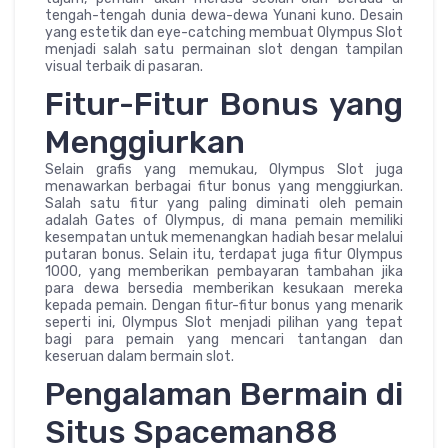
tengah-tengah dunia dewa-dewa Yunani kuno. Desain
yang estetik dan eye-catching membuat Olympus Slot
menjadi salah satu permainan slot dengan tampilan
visual terbaik di pasaran.
Fitur-Fitur Bonus yang
Menggiurkan
Selain grafis yang memukau, Olympus Slot juga
menawarkan berbagai fitur bonus yang menggiurkan.
Salah satu fitur yang paling diminati oleh pemain
adalah Gates of Olympus, di mana pemain memiliki
kesempatan untuk memenangkan hadiah besar melalui
putaran bonus. Selain itu, terdapat juga fitur Olympus
1000, yang memberikan pembayaran tambahan jika
para dewa bersedia memberikan kesukaan mereka
kepada pemain. Dengan fitur-fitur bonus yang menarik
seperti ini, Olympus Slot menjadi pilihan yang tepat
bagi para pemain yang mencari tantangan dan
keseruan dalam bermain slot.
Pengalaman Bermain di
Situs Spaceman88