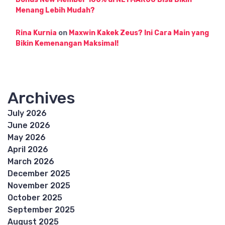
Menang Lebih Mudah?
Rina Kurnia
on
Maxwin Kakek Zeus? Ini Cara Main yang
Bikin Kemenangan Maksimal!
Archives
July 2026
June 2026
May 2026
April 2026
March 2026
December 2025
November 2025
October 2025
September 2025
August 2025