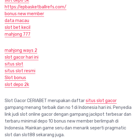
slot depo 5k
https://epbasketballrefs.com/
bonus new member
data macau
slot bet kecil
mahjong 777
mahjong ways 2
slot gacor hari ini
situs slot
situs slot resmi
Slot bonus
slot depo 2k
Slot Gacor CERIABET merupakan daftar
situs slot gacor
gampang menang terbaik dan no 1 di Indonesia hari ini. Penyedia
link judi slot online gacor dengan gampang jackpot terbesar dan
terbaru minimal depo 10 bonus new member berlimpah di
Indonesia. Mainkan game seru dan menarik seperti pragmatic
slot dan slot88 sekarang juga.