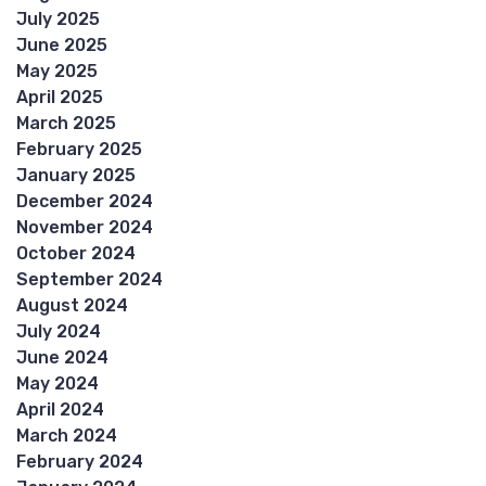
July 2025
June 2025
May 2025
April 2025
March 2025
February 2025
January 2025
December 2024
November 2024
October 2024
September 2024
August 2024
July 2024
June 2024
May 2024
April 2024
March 2024
February 2024