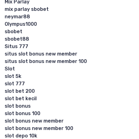
Mix Parlay
mix parlay sbobet
neymar88
Olympus1000
sbobet
sbobet88
Situs 777
situs slot bonus new member
situs slot bonus new member 100
Slot
slot 5k
slot 777
slot bet 200
slot bet kecil
slot bonus
slot bonus 100
slot bonus new member
slot bonus new member 100
slot depo 10k