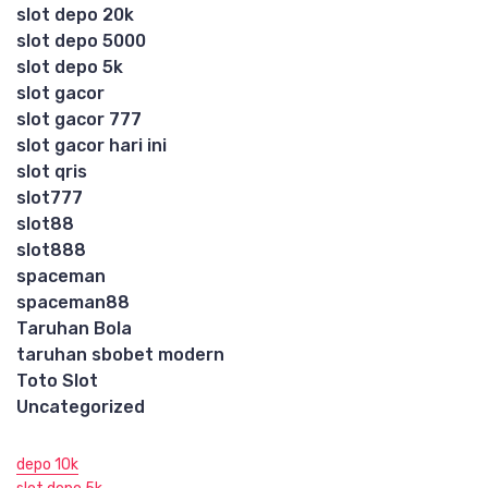
slot depo 20k
slot depo 5000
slot depo 5k
slot gacor
slot gacor 777
slot gacor hari ini
slot qris
slot777
slot88
slot888
spaceman
spaceman88
Taruhan Bola
taruhan sbobet modern
Toto Slot
Uncategorized
depo 10k