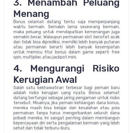
3. Menambah Peluang
Menang
Bonus selamat datang tentu saja memperpanjang
waktu bermain. Semakin lama seseorang bermain,
maka peluang untuk mendapatkan kemenangan juga
semakin besar. Walaupun permainan slot bersifat acak
dan tidak bisa diprediksi, memiliki lebih banyak putaran
atau permainan berarti lebih banyak kesempatan
untuk memicu fitur bonus dalam game seperti free
spin, multiplier, atau jackpot mini.
4. Mengurangi Risiko
Kerugian Awal
Salah satu kekhawatiran terbesar bagi pemain baru
adalah risiko kerugian uang nyata. Bonus selamat
datang berfungsi sebagai jaring pengaman untuk risiko
tersebut. Misalnya, jika pemain kehilangan dana bonus,
mereka masih bisa belajar dari kesalahan atau pola
permainan tanpa harus mengorbankan seluruh dana
pribadi mereka. Ini sangat penting dalam membangun
kepercayaan diri serta pengalaman bermain yang lebih
sehat dan tidak terburu-buru.