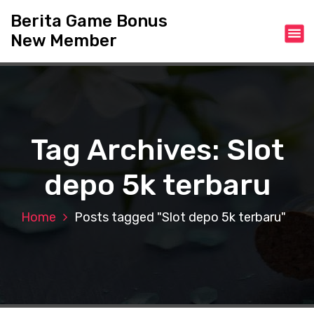
S
Berita Game Bonus
k
New Member
i
p
t
o
c
o
n
Tag Archives: Slot
t
e
depo 5k terbaru
n
t
Home
Posts tagged "Slot depo 5k terbaru"