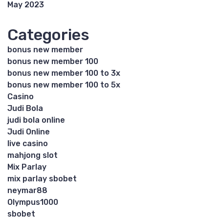
May 2023
Categories
bonus new member
bonus new member 100
bonus new member 100 to 3x
bonus new member 100 to 5x
Casino
Judi Bola
judi bola online
Judi Online
live casino
mahjong slot
Mix Parlay
mix parlay sbobet
neymar88
Olympus1000
sbobet