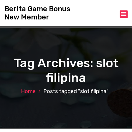
S
Berita Game Bonus
k
New Member
i
p
t
o
c
o
n
Tag Archives: slot
t
e
filipina
n
t
Home
Posts tagged "slot filipina"