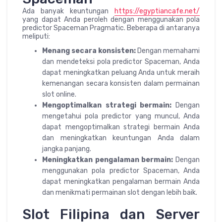
Ada banyak keuntungan
https://egyptiancafe.net/
yang dapat Anda peroleh dengan menggunakan pola
predictor Spaceman Pragmatic. Beberapa di antaranya
meliputi:
Menang secara konsisten:
Dengan memahami
dan mendeteksi pola predictor Spaceman, Anda
dapat meningkatkan peluang Anda untuk meraih
kemenangan secara konsisten dalam permainan
slot online.
Mengoptimalkan strategi bermain:
Dengan
mengetahui pola predictor yang muncul, Anda
dapat mengoptimalkan strategi bermain Anda
dan meningkatkan keuntungan Anda dalam
jangka panjang.
Meningkatkan pengalaman bermain:
Dengan
menggunakan pola predictor Spaceman, Anda
dapat meningkatkan pengalaman bermain Anda
dan menikmati permainan slot dengan lebih baik.
Slot Filipina dan Server