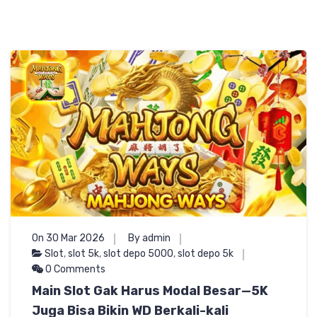
On 30 Mar 2026
By admin
Slot
,
slot 5k
,
slot depo 5000
,
slot depo 5k
0 Comments
Main Slot Gak Harus Modal Besar—5K
Juga Bisa Bikin WD Berkali-kali