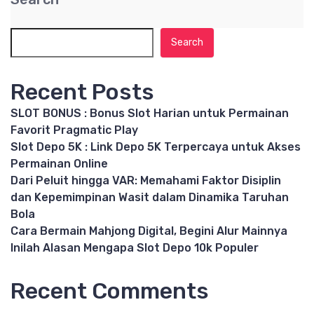
Search
Recent Posts
SLOT BONUS : Bonus Slot Harian untuk Permainan
Favorit Pragmatic Play
Slot Depo 5K : Link Depo 5K Terpercaya untuk Akses
Permainan Online
Dari Peluit hingga VAR: Memahami Faktor Disiplin
dan Kepemimpinan Wasit dalam Dinamika Taruhan
Bola
Cara Bermain Mahjong Digital, Begini Alur Mainnya
Inilah Alasan Mengapa Slot Depo 10k Populer
Recent Comments