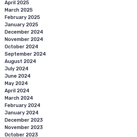
April 2025
March 2025
February 2025
January 2025
December 2024
November 2024
October 2024
September 2024
August 2024
July 2024
June 2024
May 2024
April 2024
March 2024
February 2024
January 2024
December 2023
November 2023
October 2023