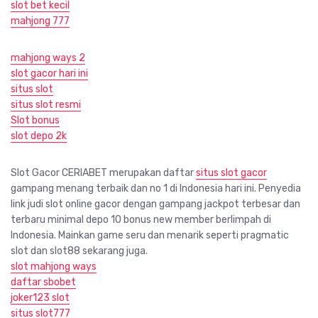
slot bet kecil
mahjong 777
mahjong ways 2
slot gacor hari ini
situs slot
situs slot resmi
Slot bonus
slot depo 2k
Slot Gacor CERIABET merupakan daftar
situs slot gacor
gampang menang terbaik dan no 1 di Indonesia hari ini. Penyedia
link judi slot online gacor dengan gampang jackpot terbesar dan
terbaru minimal depo 10 bonus new member berlimpah di
Indonesia. Mainkan game seru dan menarik seperti pragmatic
slot dan slot88 sekarang juga.
slot mahjong ways
daftar sbobet
joker123 slot
situs slot777