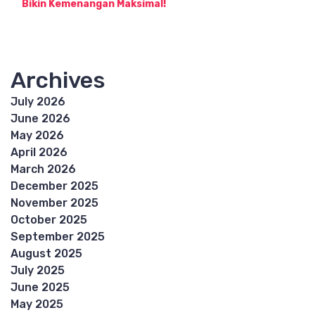
Bikin Kemenangan Maksimal!
Archives
July 2026
June 2026
May 2026
April 2026
March 2026
December 2025
November 2025
October 2025
September 2025
August 2025
July 2025
June 2025
May 2025