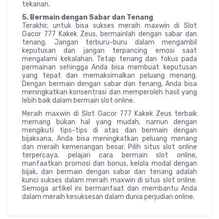
tekanan.
5. Bermain dengan Sabar dan Tenang
Terakhir, untuk bisa sukses meraih maxwin di Slot
Gacor 777 Kakek Zeus, bermainlah dengan sabar dan
tenang. Jangan terburu-buru dalam mengambil
keputusan dan jangan terpancing emosi saat
mengalami kekalahan. Tetap tenang dan fokus pada
permainan sehingga Anda bisa membuat keputusan
yang tepat dan memaksimalkan peluang menang.
Dengan bermain dengan sabar dan tenang, Anda bisa
meningkatkan konsentrasi dan memperoleh hasil yang
lebih baik dalam bermain slot online.
Meraih maxwin di Slot Gacor 777 Kakek Zeus terbaik
memang bukan hal yang mudah, namun dengan
mengikuti tips-tips di atas dan bermain dengan
bijaksana, Anda bisa meningkatkan peluang menang
dan meraih kemenangan besar. Pilih situs slot online
terpercaya, pelajari cara bermain slot online,
manfaatkan promosi dan bonus, kelola modal dengan
bijak, dan bermain dengan sabar dan tenang adalah
kunci sukses dalam meraih maxwin di situs slot online.
Semoga artikel ini bermanfaat dan membantu Anda
dalam meraih kesuksesan dalam dunia perjudian online.