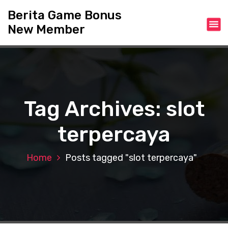
S
Berita Game Bonus
k
New Member
i
p
t
o
c
o
n
Tag Archives: slot
t
e
terpercaya
n
t
Home
Posts tagged "slot terpercaya"