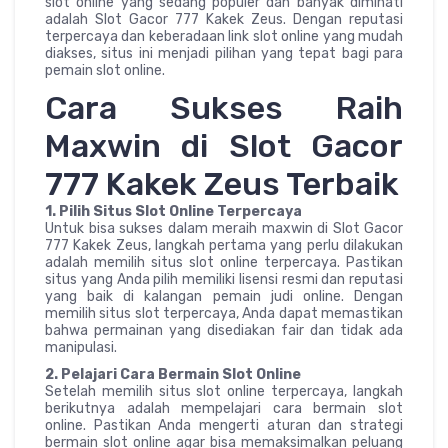
slot online yang sedang populer dan banyak diminati
adalah Slot Gacor 777 Kakek Zeus. Dengan reputasi
terpercaya dan keberadaan link slot online yang mudah
diakses, situs ini menjadi pilihan yang tepat bagi para
pemain slot online.
Cara Sukses Raih
Maxwin di Slot Gacor
777 Kakek Zeus Terbaik
1. Pilih Situs Slot Online Terpercaya
Untuk bisa sukses dalam meraih maxwin di Slot Gacor
777 Kakek Zeus, langkah pertama yang perlu dilakukan
adalah memilih situs slot online terpercaya. Pastikan
situs yang Anda pilih memiliki lisensi resmi dan reputasi
yang baik di kalangan pemain judi online. Dengan
memilih situs slot terpercaya, Anda dapat memastikan
bahwa permainan yang disediakan fair dan tidak ada
manipulasi.
2. Pelajari Cara Bermain Slot Online
Setelah memilih situs slot online terpercaya, langkah
berikutnya adalah mempelajari cara bermain slot
online. Pastikan Anda mengerti aturan dan strategi
bermain slot online agar bisa memaksimalkan peluang