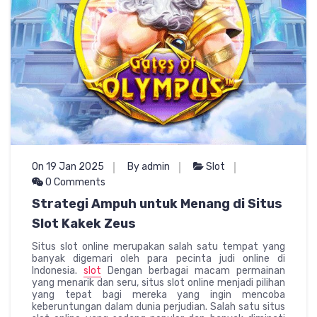
On 19 Jan 2025
By admin
Slot
0 Comments
Strategi Ampuh untuk Menang di Situs
Slot Kakek Zeus
Situs slot online merupakan salah satu tempat yang
banyak digemari oleh para pecinta judi online di
Indonesia.
slot
Dengan berbagai macam permainan
yang menarik dan seru, situs slot online menjadi pilihan
yang tepat bagi mereka yang ingin mencoba
keberuntungan dalam dunia perjudian. Salah satu situs