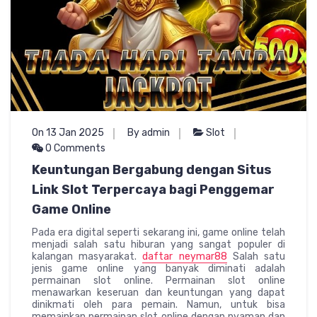
On 13 Jan 2025
By admin
Slot
0 Comments
Keuntungan Bergabung dengan Situs
Link Slot Terpercaya bagi Penggemar
Game Online
Pada era digital seperti sekarang ini, game online telah
menjadi salah satu hiburan yang sangat populer di
kalangan masyarakat.
daftar neymar88
Salah satu
jenis game online yang banyak diminati adalah
permainan slot online. Permainan slot online
menawarkan keseruan dan keuntungan yang dapat
dinikmati oleh para pemain. Namun, untuk bisa
memainkan permainan slot online dengan nyaman dan