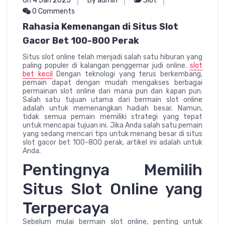
On 4 Jan 2025
By admin
Slot
0 Comments
Rahasia Kemenangan di Situs Slot
Gacor Bet 100-800 Perak
Situs slot online telah menjadi salah satu hiburan yang
paling populer di kalangan penggemar judi online.
slot
bet kecil
Dengan teknologi yang terus berkembang,
pemain dapat dengan mudah mengakses berbagai
permainan slot online dari mana pun dan kapan pun.
Salah satu tujuan utama dari bermain slot online
adalah untuk memenangkan hadiah besar. Namun,
tidak semua pemain memiliki strategi yang tepat
untuk mencapai tujuan ini. Jika Anda salah satu pemain
yang sedang mencari tips untuk menang besar di situs
slot gacor bet 100-800 perak, artikel ini adalah untuk
Anda.
Pentingnya Memilih
Situs Slot Online yang
Terpercaya
Sebelum mulai bermain slot online, penting untuk