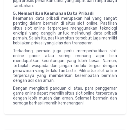
juga proses penarikan dana yang cepat dan tanpa biaya
tambahan.
5. Memastikan Keamanan Data Pribadi
Keamanan data pribadi merupakan hal yang sangat
penting dalam bermain di situs slot online. Pastikan
situs slot online terpercaya menggunakan teknologi
enkripsi yang canggih untuk melindungi data pribadi
pemain. Selain itu, pastikan situs tersebut juga memiliki
kebijakan privasi yang jelas dan transparan.
Terkadang, pemain juga perlu memperhatikan slot
online gacor atau sering menang agar bisa
mendapatkan keuntungan yang lebih besar. Namun,
tetaplah waspada dan jangan terlalu tergiur dengan
penawaran yang terlalu fantastis. Pilih situs slot online
terpercaya yang memberikan kesempatan bermain
dengan adil dan aman.
Dengan mengikuti panduan di atas, para penggemar
game online dapat memilih situs slot online terpercaya
dengan lebih mudah dan aman. Selamat bermain dan
semoga berhasil meraih kemenangan!