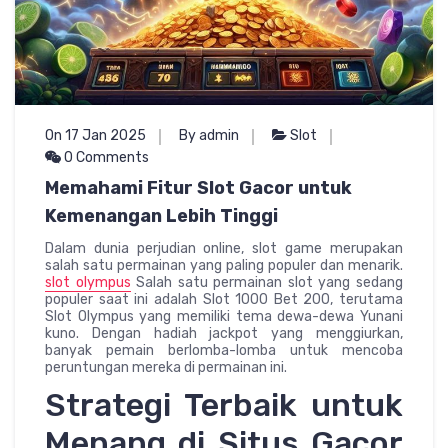
On 17 Jan 2025
By admin
Slot
0 Comments
Memahami Fitur Slot Gacor untuk
Kemenangan Lebih Tinggi
Dalam dunia perjudian online, slot game merupakan
salah satu permainan yang paling populer dan menarik.
slot olympus
Salah satu permainan slot yang sedang
populer saat ini adalah Slot 1000 Bet 200, terutama
Slot Olympus yang memiliki tema dewa-dewa Yunani
kuno. Dengan hadiah jackpot yang menggiurkan,
banyak pemain berlomba-lomba untuk mencoba
peruntungan mereka di permainan ini.
Strategi Terbaik untuk
Menang di Situs Gacor