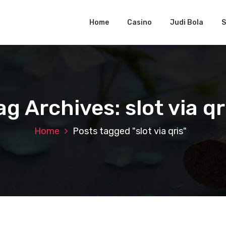
Home
Casino
Judi Bola
S
ag Archives: slot via qr
Home
Posts tagged "slot via qris"