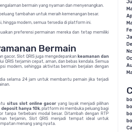
Ju
 pengalaman bermain yang nyaman dan menyenangkan.
Ma
peluang tambahan untuk meraih kemenangan besar.
Ap
asi, hingga modern, semua tersedia di platform ini.
Ma
Fe
suaikan preferensi permainan mereka dan tetap memiliki
Ja
D
yamanan Bermain
N
an gacor, Slot QRIS juga mengedepankan
keamanan dan
Oc
alui QRIS terjamin cepat, aman, dan bebas kendala. Semua
Au
ipsi modern, sehingga aktivitas bermain berjalan dengan
Ma
sedia selama 24 jam untuk membantu pemain jika terjadi
inan.
C
b
satu
situs slot online gacor
yang layak menjadi pilihan
bo
 deposit hanya 10k
, platform ini membuka peluang bagi
bo
cor tanpa terbebani modal besar. Ditambah dengan RTP
nan terjamin, Slot QRIS menjadi tempat ideal untuk
bo
sempatan menang yang nyata.
Ca