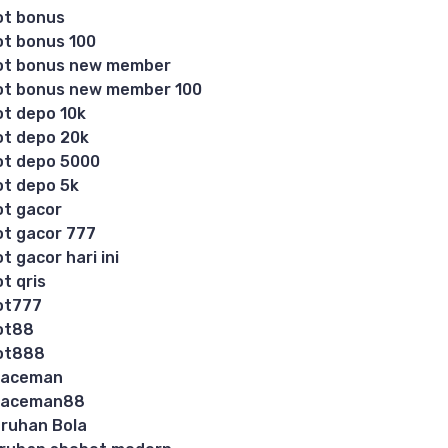
ot bonus
ot bonus 100
ot bonus new member
ot bonus new member 100
ot depo 10k
ot depo 20k
ot depo 5000
ot depo 5k
ot gacor
ot gacor 777
ot gacor hari ini
ot qris
ot777
ot88
ot888
paceman
paceman88
ruhan Bola