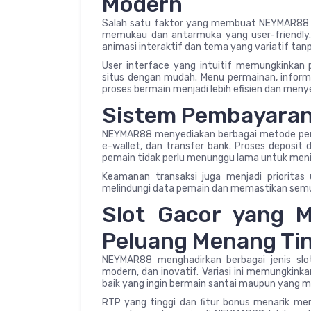
Modern
Salah satu faktor yang membuat NEYMAR88 ber
memukau dan antarmuka yang user-friendly
animasi interaktif dan tema yang variatif tan
User interface yang intuitif memungkinka
situs dengan mudah. Menu permainan, informas
proses bermain menjadi lebih efisien dan men
Sistem Pembayaran
NEYMAR88 menyediakan berbagai metode pem
e-wallet, dan transfer bank. Proses deposit 
pemain tidak perlu menunggu lama untuk me
Keamanan transaksi juga menjadi prioritas
melindungi data pemain dan memastikan semua
Slot Gacor yang M
Peluang Menang Tin
NEYMAR88 menghadirkan berbagai jenis slot
modern, dan inovatif. Variasi ini memungkink
baik yang ingin bermain santai maupun yang 
RTP yang tinggi dan fitur bonus menarik memb