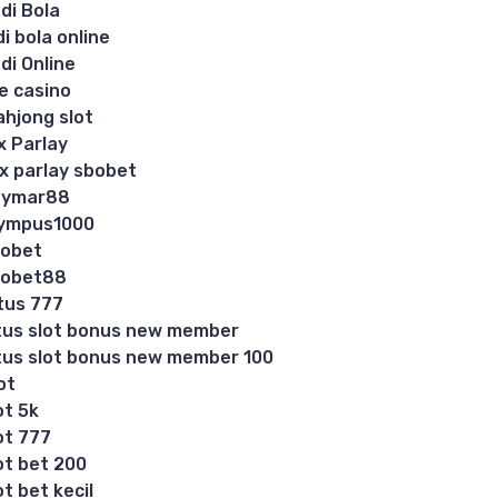
di Bola
di bola online
di Online
ve casino
hjong slot
x Parlay
x parlay sbobet
eymar88
ympus1000
obet
bobet88
tus 777
tus slot bonus new member
tus slot bonus new member 100
ot
ot 5k
ot 777
ot bet 200
ot bet kecil