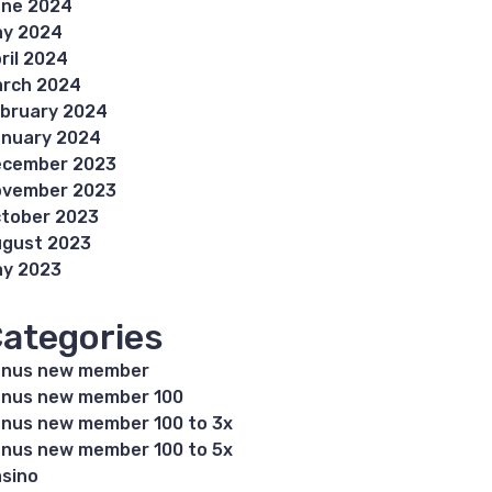
ne 2024
y 2024
ril 2024
rch 2024
bruary 2024
nuary 2024
ecember 2023
ovember 2023
tober 2023
gust 2023
y 2023
ategories
onus new member
nus new member 100
nus new member 100 to 3x
nus new member 100 to 5x
sino