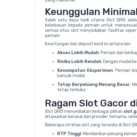
yang maksimal.
Keunggulan Minimal
Salah satu daya tarik utama Slot QRIS adal
kebebasan kepada pemain untuk menyesuai
semua situs slot menyediakan fasilitas seperti
pemain.
Keuntungan dari deposit kecil ini antara lain:
Akses Lebih Mudah
: Pemain dari berba
Risiko Lebih Rendah
: Dengan modal kec
Kesempatan Eksperimen
: Pemain bi
banyak modal.
Tetap Berpeluang Menang Besar
: M
tetap terbuka.
Ragam Slot Gacor di
Slot QRIS menyediakan berbagai pilihan
slot 
ditawarkan berasal dari provider ternama, sehin
Beberapa ciri khas slot yang tersedia di Slot QR
RTP Tinggi
: Memberikan peluang kemen