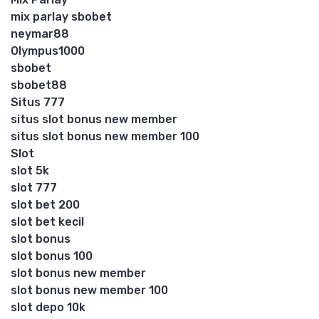
mix parlay sbobet
neymar88
Olympus1000
sbobet
sbobet88
Situs 777
situs slot bonus new member
situs slot bonus new member 100
Slot
slot 5k
slot 777
slot bet 200
slot bet kecil
slot bonus
slot bonus 100
slot bonus new member
slot bonus new member 100
slot depo 10k