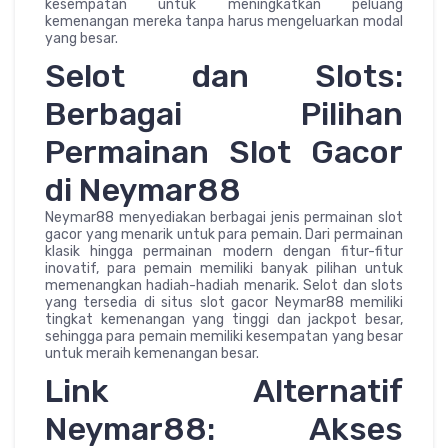
kesempatan untuk meningkatkan peluang
kemenangan mereka tanpa harus mengeluarkan modal
yang besar.
Selot dan Slots:
Berbagai Pilihan
Permainan Slot Gacor
di Neymar88
Neymar88 menyediakan berbagai jenis permainan slot
gacor yang menarik untuk para pemain. Dari permainan
klasik hingga permainan modern dengan fitur-fitur
inovatif, para pemain memiliki banyak pilihan untuk
memenangkan hadiah-hadiah menarik. Selot dan slots
yang tersedia di situs slot gacor Neymar88 memiliki
tingkat kemenangan yang tinggi dan jackpot besar,
sehingga para pemain memiliki kesempatan yang besar
untuk meraih kemenangan besar.
Link Alternatif
Neymar88: Akses