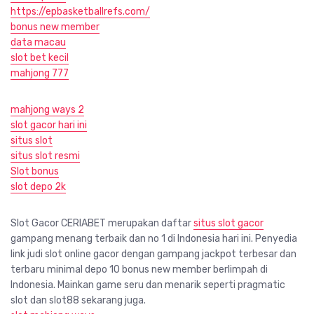
https://epbasketballrefs.com/
bonus new member
data macau
slot bet kecil
mahjong 777
mahjong ways 2
slot gacor hari ini
situs slot
situs slot resmi
Slot bonus
slot depo 2k
Slot Gacor CERIABET merupakan daftar
situs slot gacor
gampang menang terbaik dan no 1 di Indonesia hari ini. Penyedia
link judi slot online gacor dengan gampang jackpot terbesar dan
terbaru minimal depo 10 bonus new member berlimpah di
Indonesia. Mainkan game seru dan menarik seperti pragmatic
slot dan slot88 sekarang juga.