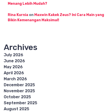
Menang Lebih Mudah?
Rina Kurnia
on
Maxwin Kakek Zeus? Ini Cara Main yang
Bikin Kemenangan Maksimal!
Archives
July 2026
June 2026
May 2026
April 2026
March 2026
December 2025
November 2025
October 2025
September 2025
August 2025