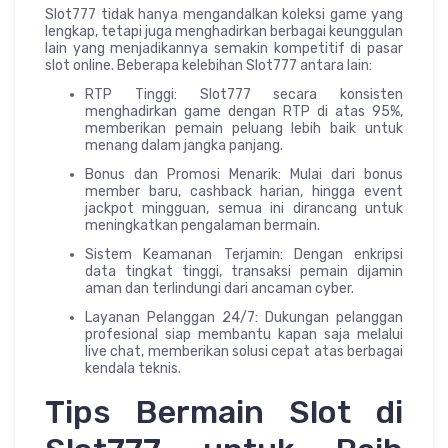
Slot777 tidak hanya mengandalkan koleksi game yang
lengkap, tetapi juga menghadirkan berbagai keunggulan
lain yang menjadikannya semakin kompetitif di pasar
slot online. Beberapa kelebihan Slot777 antara lain:
RTP Tinggi: Slot777 secara konsisten
menghadirkan game dengan RTP di atas 95%,
memberikan pemain peluang lebih baik untuk
menang dalam jangka panjang.
Bonus dan Promosi Menarik: Mulai dari bonus
member baru, cashback harian, hingga event
jackpot mingguan, semua ini dirancang untuk
meningkatkan pengalaman bermain.
Sistem Keamanan Terjamin: Dengan enkripsi
data tingkat tinggi, transaksi pemain dijamin
aman dan terlindungi dari ancaman cyber.
Layanan Pelanggan 24/7: Dukungan pelanggan
profesional siap membantu kapan saja melalui
live chat, memberikan solusi cepat atas berbagai
kendala teknis.
Tips Bermain Slot di