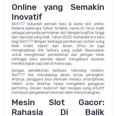
Online yang Semakin
Inovatif
Slot777 bukanlah pemain baru di dunia slot online.
Selama beberapa tahun terakhir, nama ini terus hadir
sebagai penyedia permainan slot dengan kualitas tinggi
dan reputasi yang baik. Tahun 2025 menandai era baru
bagi Slot777 dengan berbagai pembaruan sistem yang
lebih stabil, cepat, dan aman. Situs ini juga
menghadirkan link terbaru yang sudah disesuaikan
untuk menghindari pemblokiran dari jaringan lokal,
sehingga para pemain dapat mengakses layanan
mereka kapan saja dan di mana saja.
Dengan pendekatan berbasis teknologi modern,
Slot777 kini mendukung akses lintas perangkat.
Artinya, pengguna bisa bermain melalui smartphone,
tablet, atau desktop tanpa mengalami gangguan
performa. Desain responsif dan navigasi yang intuitif
membuat pengalaman bermain lebih menyenangkan.
Mesin Slot Gacor:
Rahasia Di Balik