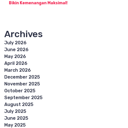
Bikin Kemenangan Maksimal!
Archives
July 2026
June 2026
May 2026
April 2026
March 2026
December 2025
November 2025
October 2025
September 2025
August 2025
July 2025
June 2025
May 2025