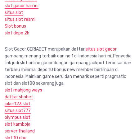
slot gacor hari ini
situs slot
situs slot resmi
Slot bonus
slot depo 2k
Slot Gacor CERIABET merupakan daftar
situs slot gacor
gampang menang terbaik dan no 1 di Indonesia hari ini. Penyedia
link judi slot online gacor dengan gampang jackpot terbesar dan
terbaru minimal depo 10 bonus new member berlimpah di
Indonesia. Mainkan game seru dan menarik seperti pragmatic
slot dan slot88 sekarang juga.
slot mahjong ways
daftar sbobet
joker123 slot
situs slot777
olympus slot
slot kamboja
server thailand
slot 10 ribu