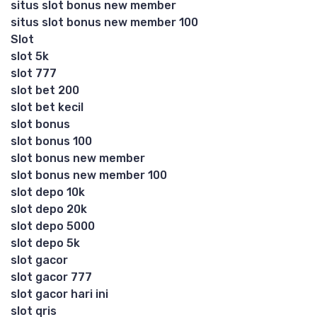
situs slot bonus new member
situs slot bonus new member 100
Slot
slot 5k
slot 777
slot bet 200
slot bet kecil
slot bonus
slot bonus 100
slot bonus new member
slot bonus new member 100
slot depo 10k
slot depo 20k
slot depo 5000
slot depo 5k
slot gacor
slot gacor 777
slot gacor hari ini
slot qris