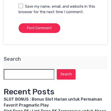
Save my name, email, and website in this
browser for the next time I comment.
Search
Search
Recent Posts
SLOT BONUS : Bonus Slot Harian untuk Permainan
Favorit Pragmatic Play