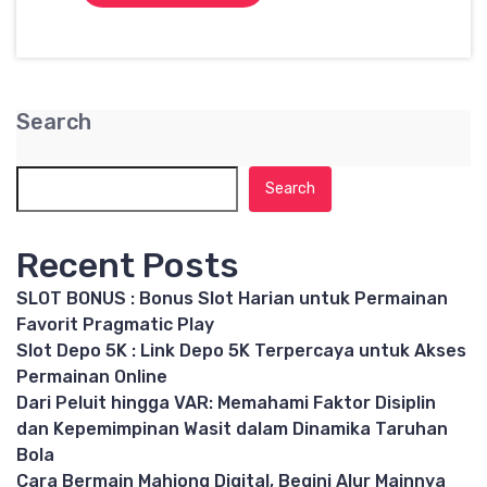
Search
Search
Recent Posts
SLOT BONUS : Bonus Slot Harian untuk Permainan
Favorit Pragmatic Play
Slot Depo 5K : Link Depo 5K Terpercaya untuk Akses
Permainan Online
Dari Peluit hingga VAR: Memahami Faktor Disiplin
dan Kepemimpinan Wasit dalam Dinamika Taruhan
Bola
Cara Bermain Mahjong Digital, Begini Alur Mainnya