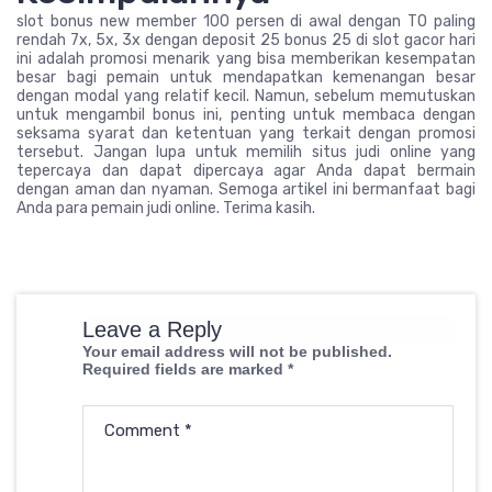
slot bonus new member 100 persen di awal dengan TO paling
rendah 7x, 5x, 3x dengan deposit 25 bonus 25 di slot gacor hari
ini adalah promosi menarik yang bisa memberikan kesempatan
besar bagi pemain untuk mendapatkan kemenangan besar
dengan modal yang relatif kecil. Namun, sebelum memutuskan
untuk mengambil bonus ini, penting untuk membaca dengan
seksama syarat dan ketentuan yang terkait dengan promosi
tersebut. Jangan lupa untuk memilih situs judi online yang
tepercaya dan dapat dipercaya agar Anda dapat bermain
dengan aman dan nyaman. Semoga artikel ini bermanfaat bagi
Anda para pemain judi online. Terima kasih.
Leave a Reply
Your email address will not be published.
Required fields are marked
*
Comment
*