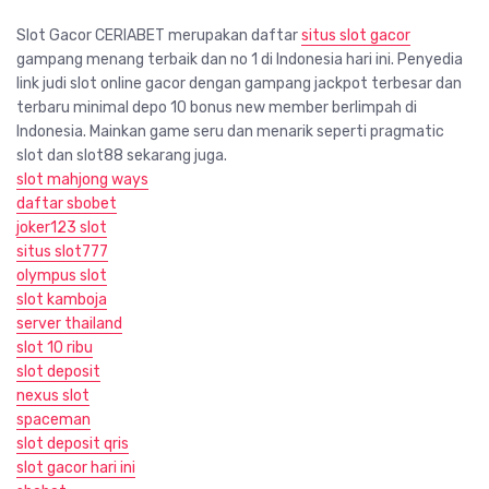
Slot Gacor CERIABET merupakan daftar
situs slot gacor
gampang menang terbaik dan no 1 di Indonesia hari ini. Penyedia
link judi slot online gacor dengan gampang jackpot terbesar dan
terbaru minimal depo 10 bonus new member berlimpah di
Indonesia. Mainkan game seru dan menarik seperti pragmatic
slot dan slot88 sekarang juga.
slot mahjong ways
daftar sbobet
joker123 slot
situs slot777
olympus slot
slot kamboja
server thailand
slot 10 ribu
slot deposit
nexus slot
spaceman
slot deposit qris
slot gacor hari ini