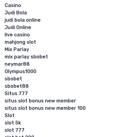
Casino
Judi Bola
judi bola online
Judi Online
live casino
mahjong slot
Mix Parlay
mix parlay sbobet
neymar88
Olympus1000
sbobet
sbobet88
Situs 777
situs slot bonus new member
situs slot bonus new member 100
Slot
slot 5k
slot 777