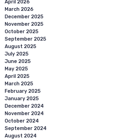
April 2026
March 2026
December 2025
November 2025
October 2025
September 2025
August 2025
July 2025
June 2025
May 2025
April 2025
March 2025
February 2025
January 2025
December 2024
November 2024
October 2024
September 2024
August 2024