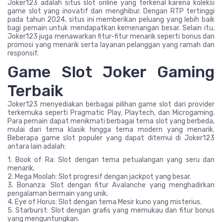
Joker123 adalah situs slot online yang terkenal karena koleksi
game slot yang inovatif dan menghibur. Dengan RTP tertinggi
pada tahun 2024, situs ini memberikan peluang yang lebih baik
bagi pemain untuk mendapatkan kemenangan besar. Selain itu,
Joker123 juga menawarkan fitur-fitur menarik seperti bonus dan
promosi yang menarik serta layanan pelanggan yang ramah dan
responsif.
Game Slot Joker Gaming
Terbaik
Joker123 menyediakan berbagai pilihan game slot dari provider
terkemuka seperti Pragmatic Play, Playtech, dan Microgaming.
Para pemain dapat menikmati berbagai tema slot yang berbeda,
mulai dari tema klasik hingga tema modern yang menarik.
Beberapa game slot populer yang dapat ditemui di Joker123
antara lain adalah:
1. Book of Ra: Slot dengan tema petualangan yang seru dan
menarik.
2. Mega Moolah: Slot progresif dengan jackpot yang besar.
3. Bonanza: Slot dengan fitur Avalanche yang menghadirkan
pengalaman bermain yang unik.
4. Eye of Horus: Slot dengan tema Mesir kuno yang misterius.
5. Starburst: Slot dengan grafis yang memukau dan fitur bonus
yang menguntungkan.