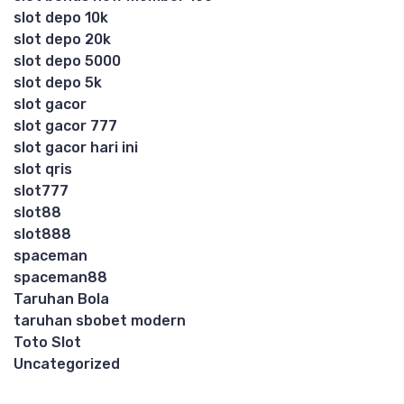
slot depo 10k
slot depo 20k
slot depo 5000
slot depo 5k
slot gacor
slot gacor 777
slot gacor hari ini
slot qris
slot777
slot88
slot888
spaceman
spaceman88
Taruhan Bola
taruhan sbobet modern
Toto Slot
Uncategorized