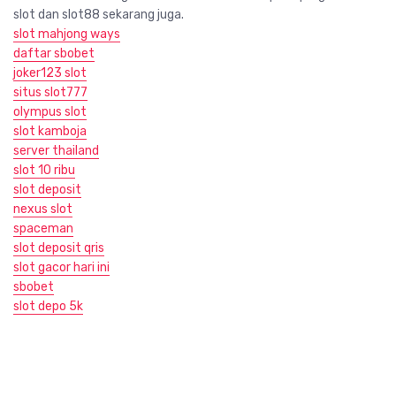
slot dan slot88 sekarang juga.
slot mahjong ways
daftar sbobet
joker123 slot
situs slot777
olympus slot
slot kamboja
server thailand
slot 10 ribu
slot deposit
nexus slot
spaceman
slot deposit qris
slot gacor hari ini
sbobet
slot depo 5k