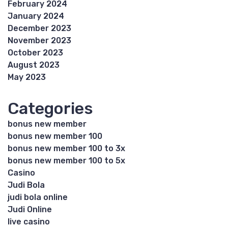
February 2024
January 2024
December 2023
November 2023
October 2023
August 2023
May 2023
Categories
bonus new member
bonus new member 100
bonus new member 100 to 3x
bonus new member 100 to 5x
Casino
Judi Bola
judi bola online
Judi Online
live casino