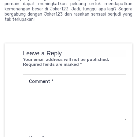
pemain dapat meningkatkan peluang untuk mendapatkan
kemenangan besar di Joker123. Jadi, tunggu apa lagi? Segera
bergabung dengan Joker123 dan rasakan sensasi berjudi yang
tak terlupakan!
Leave a Reply
Your email address will not be published.
Required fields are marked
*
Comment
*