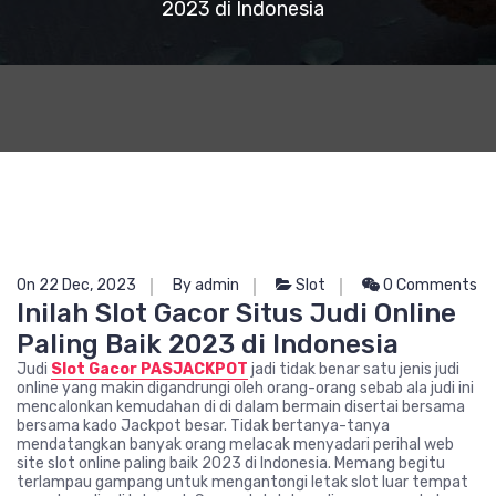
2023 di Indonesia
On 22 Dec, 2023
By admin
Slot
0 Comments
Inilah Slot Gacor Situs Judi Online
Paling Baik 2023 di Indonesia
Judi
Slot Gacor PASJACKPOT
jadi tidak benar satu jenis judi
online yang makin digandrungi oleh orang-orang sebab ala judi ini
mencalonkan kemudahan di di dalam bermain disertai bersama
bersama kado Jackpot besar. Tidak bertanya-tanya
mendatangkan banyak orang melacak menyadari perihal web
site slot online paling baik 2023 di Indonesia. Memang begitu
terlampau gampang untuk mengantongi letak slot luar tempat