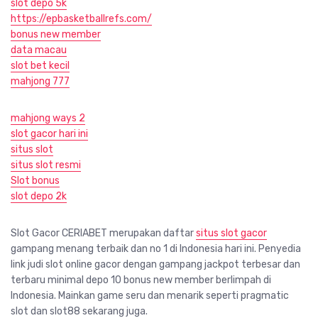
slot depo 5k
https://epbasketballrefs.com/
bonus new member
data macau
slot bet kecil
mahjong 777
mahjong ways 2
slot gacor hari ini
situs slot
situs slot resmi
Slot bonus
slot depo 2k
Slot Gacor CERIABET merupakan daftar
situs slot gacor
gampang menang terbaik dan no 1 di Indonesia hari ini. Penyedia
link judi slot online gacor dengan gampang jackpot terbesar dan
terbaru minimal depo 10 bonus new member berlimpah di
Indonesia. Mainkan game seru dan menarik seperti pragmatic
slot dan slot88 sekarang juga.