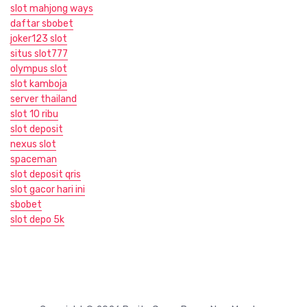
slot mahjong ways
daftar sbobet
joker123 slot
situs slot777
olympus slot
slot kamboja
server thailand
slot 10 ribu
slot deposit
nexus slot
spaceman
slot deposit qris
slot gacor hari ini
sbobet
slot depo 5k