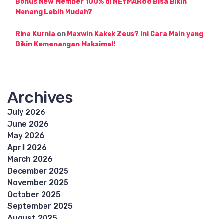
Bonus New Member 100% di NEYMAR88 Bisa Bikin
Menang Lebih Mudah?
Rina Kurnia
on
Maxwin Kakek Zeus? Ini Cara Main yang
Bikin Kemenangan Maksimal!
Archives
July 2026
June 2026
May 2026
April 2026
March 2026
December 2025
November 2025
October 2025
September 2025
August 2025