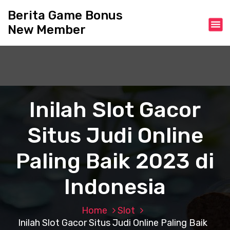
S
Berita Game Bonus
k
New Member
i
p
t
o
c
o
n
Inilah Slot Gacor
t
e
Situs Judi Online
n
t
Paling Baik 2023 di
Indonesia
Home
Slot
Inilah Slot Gacor Situs Judi Online Paling Baik