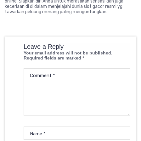
online. Siapkan diri Anda untuk merasakan sensasi dan juga
keceriaan di di dalam menjelajahi dunia slot gacor resmi yg
tawarkan peluang menang paling menguntungkan.
Leave a Reply
Your email address will not be published.
Required fields are marked
*
Comment
*
Name
*