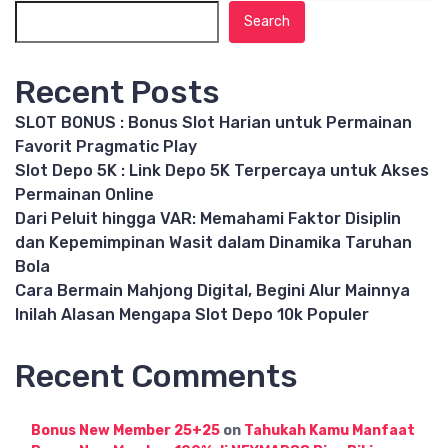
Search
Recent Posts
SLOT BONUS : Bonus Slot Harian untuk Permainan
Favorit Pragmatic Play
Slot Depo 5K : Link Depo 5K Terpercaya untuk Akses
Permainan Online
Dari Peluit hingga VAR: Memahami Faktor Disiplin
dan Kepemimpinan Wasit dalam Dinamika Taruhan
Bola
Cara Bermain Mahjong Digital, Begini Alur Mainnya
Inilah Alasan Mengapa Slot Depo 10k Populer
Recent Comments
Bonus New Member 25+25
on
Tahukah Kamu Manfaat