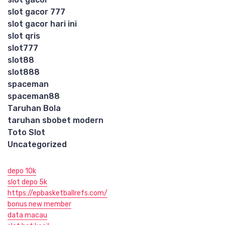
slot gacor 777
slot gacor hari ini
slot qris
slot777
slot88
slot888
spaceman
spaceman88
Taruhan Bola
taruhan sbobet modern
Toto Slot
Uncategorized
depo 10k
slot depo 5k
https://epbasketballrefs.com/
bonus new member
data macau