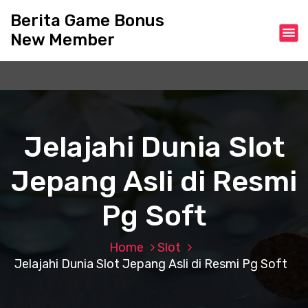
S
Berita Game Bonus
k
New Member
i
p
t
o
c
o
n
Jelajahi Dunia Slot
t
e
Jepang Asli di Resmi
n
t
Pg Soft
Home
Slot
Jelajahi Dunia Slot Jepang Asli di Resmi Pg Soft