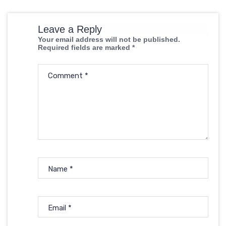
Leave a Reply
Your email address will not be published.
Required fields are marked
*
Comment
*
Name
*
Email
*