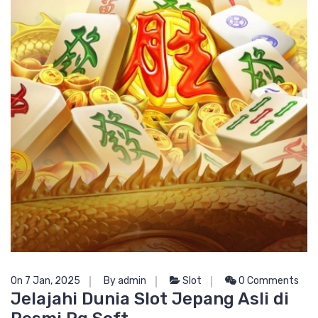
On 7 Jan, 2025
By admin
Slot
0 Comments
Jelajahi Dunia Slot Jepang Asli di