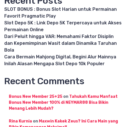
Recent Posts
SLOT BONUS : Bonus Slot Harian untuk Permainan
Favorit Pragmatic Play
Slot Depo 5K : Link Depo 5K Terpercaya untuk Akses
Permainan Online
Dari Peluit hingga VAR: Memahami Faktor Disiplin
dan Kepemimpinan Wasit dalam Dinamika Taruhan
Bola
Cara Bermain Mahjong Digital, Begini Alur Mainnya
Inilah Alasan Mengapa Slot Depo 10k Populer
Recent Comments
Bonus New Member 25+25
on
Tahukah Kamu Manfaat
Bonus New Member 100% di NEYMAR88 Bisa Bikin
Menang Lebih Mudah?
Rina Kurnia
on
Maxwin Kakek Zeus? Ini Cara Main yang