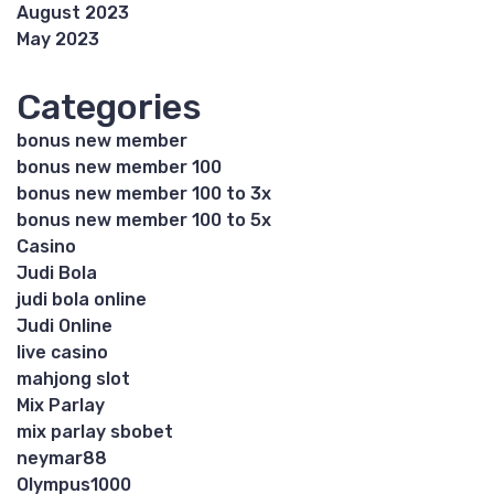
August 2023
May 2023
Categories
bonus new member
bonus new member 100
bonus new member 100 to 3x
bonus new member 100 to 5x
Casino
Judi Bola
judi bola online
Judi Online
live casino
mahjong slot
Mix Parlay
mix parlay sbobet
neymar88
Olympus1000