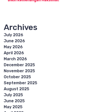
Bikin Kemenangan Maksimal!
Archives
July 2026
June 2026
May 2026
April 2026
March 2026
December 2025
November 2025
October 2025
September 2025
August 2025
July 2025
June 2025
May 2025