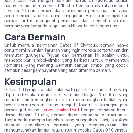
Salah satu keuntungan bermain Gates Of Olympus adalah
adanya bonus demo deposit 10 ribu. Dengan melakukan deposit
sebesar 10 ribu, pemain dapat mencoba permainan ini tanpa
perlu mempertaruhkan uang sungguhan. Hal ini memungkinkan
pemain untuk mengenal permainan dan mencoba strategi
bermain yang berbeda tanpa perlu khawatir kehilangan uang.
Cara Bermain
Untuk memulai permainan Gates Of Olympus, pemain hanya
perlu memilih jumlah taruhan yang ingin mereka pertaruhkan dan
memutar gulungan. Tujuan dari permainan ini adalah untuk
mencocokkan simbol-simbol yang berbeda untuk membentuk
kombinasi yang menang. Semakin banyak simbol yang cocok,
semakin besar pembayaran yang akan diterima pemain.
Kesimpulan
Gates Of Olympus adalah salah satu judi slot online terbaik yang
dapat ditemukan di internet saat ini. Dengan fitur-fitur yang
menarik dan kemungkinan untuk memenangkan hadiah yang
besar, permainan ini telah menjadi favorit di kalangan para
pemain judi online.
server thailand slot
Dengan kehadiran bonus
demo deposit 10 ribu, pemain dapat mencoba permainan ini
tanpa perlu mempertaruhkan uang sungguhan. Jadi, jika Anda
mencari pengalaman bermain yang mengasyikkan dan
menguntungkan, jangan ragu untuk mencoba Gates Of Olympus.