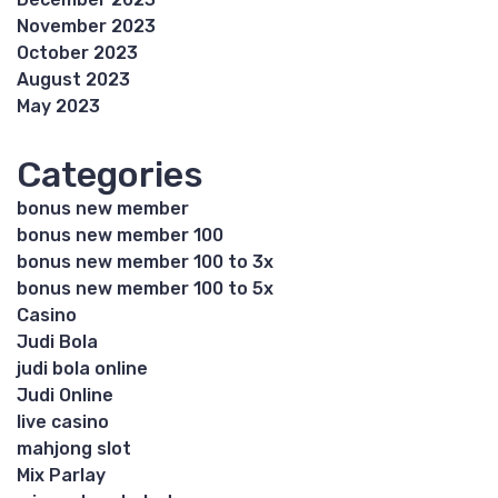
November 2023
October 2023
August 2023
May 2023
Categories
bonus new member
bonus new member 100
bonus new member 100 to 3x
bonus new member 100 to 5x
Casino
Judi Bola
judi bola online
Judi Online
live casino
mahjong slot
Mix Parlay