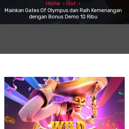
Home
Slot
Mainkan Gates Of Olympus dan Raih Kemenangan
dengan Bonus Demo 10 Ribu