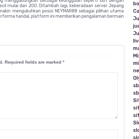
ng menggabungkan berbagai keunggulan seperti slot dengan
bo
ecil mulai dari 200. Ditambah lagi, keberadaan server Jepang
Ca
makin mengukuhkan posisi NEYMAR88 sebagai pilihan utama
 performa handal, platform ini memberikan pengalaman bermain
Ju
ju
Ju
li
ma
Mi
d.
Required fields are marked
*
mi
n
Ol
sb
s
Si
si
si
Sl
sl
sl