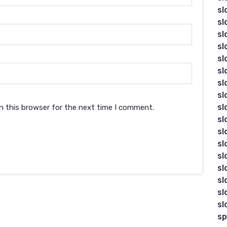
sl
sl
sl
sl
sl
sl
sl
sl
sl
n this browser for the next time I comment.
sl
sl
sl
sl
sl
sl
sl
sl
s