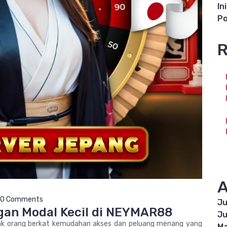
In
Po
R
A
0 Comments
Ju
gan Modal Kecil di NEYMAR88
Ju
nyak orang berkat kemudahan akses dan peluang menang yang
Ma