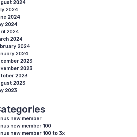
gust 2024
ly 2024
ne 2024
y 2024
ril 2024
rch 2024
bruary 2024
nuary 2024
ecember 2023
ovember 2023
tober 2023
gust 2023
y 2023
ategories
onus new member
nus new member 100
nus new member 100 to 3x