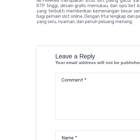
NEYMAR88 merupakan situs slot paling gacor ya
RTP tinggi, desain grafis memukau, dan opsi bet k
yang terbukti memberikan kemenangan besar se
bagi pemain slot online. Dengan fitur lengkap dan
yang seru, nyaman, dan penuh peluang menang.
Leave a Reply
Your email address will not be publishe
Comment
*
Name
*