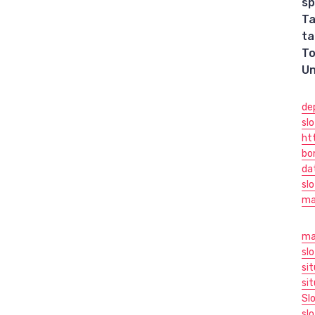
s
Ta
ta
To
Un
de
sl
ht
bo
da
slo
ma
ma
slo
sit
sit
Sl
sl