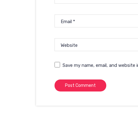
Email
*
Website
Save my name, email, and website i