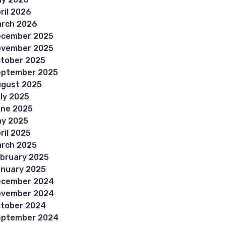
ril 2026
rch 2026
ecember 2025
ovember 2025
tober 2025
eptember 2025
gust 2025
ly 2025
ne 2025
y 2025
ril 2025
rch 2025
bruary 2025
nuary 2025
ecember 2024
ovember 2024
tober 2024
eptember 2024