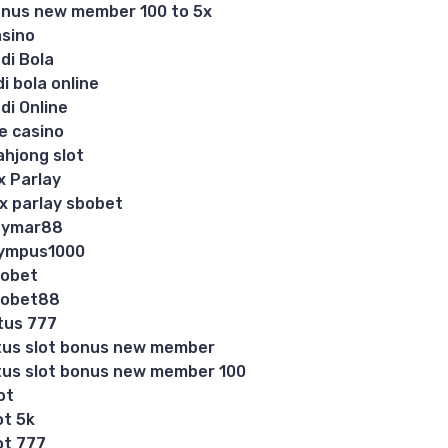
nus new member 100 to 5x
sino
di Bola
di bola online
di Online
ve casino
hjong slot
x Parlay
x parlay sbobet
eymar88
ympus1000
obet
bobet88
tus 777
tus slot bonus new member
tus slot bonus new member 100
ot
ot 5k
ot 777