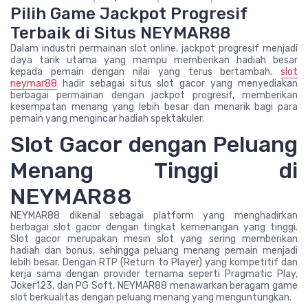
Pilih Game Jackpot Progresif
Terbaik di Situs NEYMAR88
Dalam industri permainan slot online, jackpot progresif menjadi
daya tarik utama yang mampu memberikan hadiah besar
kepada pemain dengan nilai yang terus bertambah.
slot
neymar88
hadir sebagai situs slot gacor yang menyediakan
berbagai permainan dengan jackpot progresif, memberikan
kesempatan menang yang lebih besar dan menarik bagi para
pemain yang mengincar hadiah spektakuler.
Slot Gacor dengan Peluang
Menang Tinggi di
NEYMAR88
NEYMAR88 dikenal sebagai platform yang menghadirkan
berbagai slot gacor dengan tingkat kemenangan yang tinggi.
Slot gacor merupakan mesin slot yang sering memberikan
hadiah dan bonus, sehingga peluang menang pemain menjadi
lebih besar. Dengan RTP (Return to Player) yang kompetitif dan
kerja sama dengan provider ternama seperti Pragmatic Play,
Joker123, dan PG Soft, NEYMAR88 menawarkan beragam game
slot berkualitas dengan peluang menang yang menguntungkan.