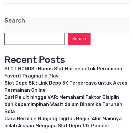
Search
Search
Recent Posts
SLOT BONUS : Bonus Slot Harian untuk Permainan
Favorit Pragmatic Play
Slot Depo 5K : Link Depo 5K Terpercaya untuk Akses
Permainan Online
Dari Peluit hingga VAR: Memahami Faktor Disiplin
dan Kepemimpinan Wasit dalam Dinamika Taruhan
Bola
Cara Bermain Mahjong Digital, Begini Alur Mainnya
Inilah Alasan Mengapa Slot Depo 10k Populer