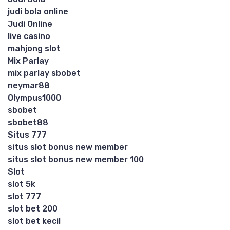
judi bola online
Judi Online
live casino
mahjong slot
Mix Parlay
mix parlay sbobet
neymar88
Olympus1000
sbobet
sbobet88
Situs 777
situs slot bonus new member
situs slot bonus new member 100
Slot
slot 5k
slot 777
slot bet 200
slot bet kecil