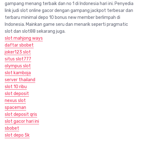
gampang menang terbaik dan no 1 di Indonesia hari ini. Penyedia
link judi slot online gacor dengan gampang jackpot terbesar dan
terbaru minimal depo 10 bonus new member berlimpah di
Indonesia. Mainkan game seru dan menarik seperti pragmatic
slot dan slot88 sekarang juga.
slot mahjong ways
daftar sbobet
joker123 slot
situs slot777
olympus slot
slot kamboja
server thailand
slot 10 ribu
slot deposit
nexus slot
spaceman
slot deposit qris
slot gacor hari ini
sbobet
slot depo 5k