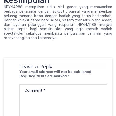
NEYMAR88 merupakan situs slot gacor yang menawarkan
berbagai permainan dengan jackpot progresif yang memberikan
peluang menang besar dengan hadiah yang terus bertambah.
Dengan koleksi game berkualitas, sistem transaksi yang aman,
dan layanan pelanggan yang responsif, NEYMAR88 menjadi
pilihan tepat bagi pemain slot yang ingin meraih hadiah
spektakuler sekaligus menikmati pengalaman bermain yang
menyenangkan dan terpercaya.
Leave a Reply
Your email address will not be published.
Required fields are marked
*
Comment
*