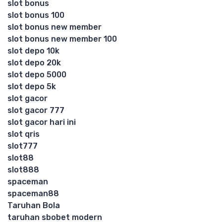
slot bonus
slot bonus 100
slot bonus new member
slot bonus new member 100
slot depo 10k
slot depo 20k
slot depo 5000
slot depo 5k
slot gacor
slot gacor 777
slot gacor hari ini
slot qris
slot777
slot88
slot888
spaceman
spaceman88
Taruhan Bola
taruhan sbobet modern