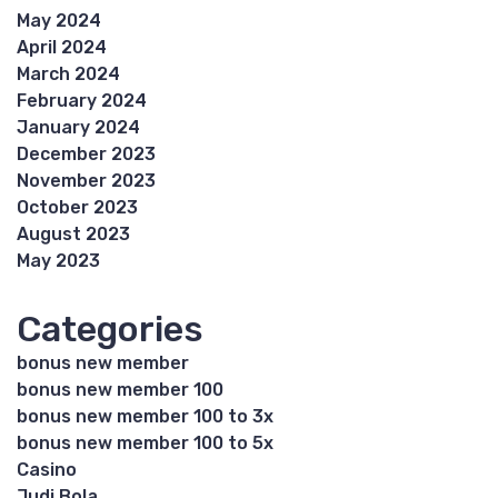
May 2024
April 2024
March 2024
February 2024
January 2024
December 2023
November 2023
October 2023
August 2023
May 2023
Categories
bonus new member
bonus new member 100
bonus new member 100 to 3x
bonus new member 100 to 5x
Casino
Judi Bola