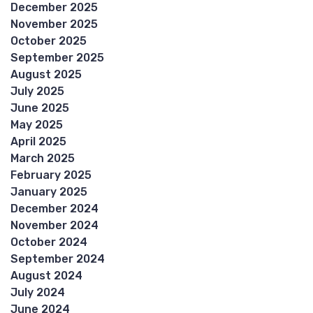
December 2025
November 2025
October 2025
September 2025
August 2025
July 2025
June 2025
May 2025
April 2025
March 2025
February 2025
January 2025
December 2024
November 2024
October 2024
September 2024
August 2024
July 2024
June 2024