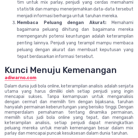
tim untuk mix parlay, penjudi yang cerdas memahami
statistik dan mampu menerjemahkan data-data tersebut
menjadi informasi berharga untuk taruhan mereka.
Membaca Peluang dengan Akurat:
Memahami
bagaimana peluang dihitung dan bagaimana mereka
mempengaruhi potensi keuntungan adalah keterampilan
penting lainnya. Penjudi yang terampil mampu membaca
peluang dengan akurat dan membuat keputusan yang
tepat berdasarkan informasi tersebut.
Kunci Menuju Kemenangan
adiwarno.com
Dalam dunia judi bola online, keterampilan analisis adalah senjata
utama yang harus dimiliki oleh setiap penjudi yang ingin
mencapai sukses. Tanpa kemampuan untuk menganalisis
dengan cermat dan memilih tim dengan bijaksana, taruhan
hanyalah permainan keberuntungan yang berisiko tinggi. Dengan
memperdalam pemahaman tentang dinamika permainan,
memilih situs judi bola online yang tepat, dan mengasah
keterampilan analisis, setiap penjudi dapat meningkatkan
peluang mereka untuk meraih kemenangan besar dalam mix
parlay dan mencapai puncak kesuksesan dalam dunia taruhan.