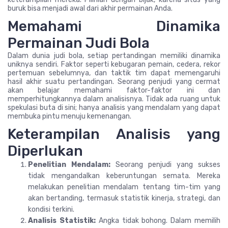
buruk bisa menjadi awal dari akhir permainan Anda.
Memahami Dinamika
Permainan Judi Bola
Dalam dunia judi bola, setiap pertandingan memiliki dinamika
uniknya sendiri. Faktor seperti kebugaran pemain, cedera, rekor
pertemuan sebelumnya, dan taktik tim dapat memengaruhi
hasil akhir suatu pertandingan. Seorang penjudi yang cermat
akan belajar memahami faktor-faktor ini dan
memperhitungkannya dalam analisisnya. Tidak ada ruang untuk
spekulasi buta di sini; hanya analisis yang mendalam yang dapat
membuka pintu menuju kemenangan.
Keterampilan Analisis yang
Diperlukan
Penelitian Mendalam:
Seorang penjudi yang sukses
tidak mengandalkan keberuntungan semata. Mereka
melakukan penelitian mendalam tentang tim-tim yang
akan bertanding, termasuk statistik kinerja, strategi, dan
kondisi terkini.
Analisis Statistik:
Angka tidak bohong. Dalam memilih