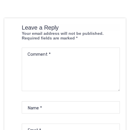
Leave a Reply
Your email address will not be published.
Required fields are marked
*
Comment
*
Name
*