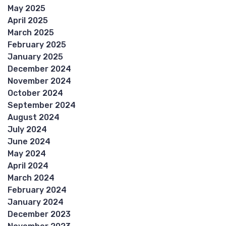
May 2025
April 2025
March 2025
February 2025
January 2025
December 2024
November 2024
October 2024
September 2024
August 2024
July 2024
June 2024
May 2024
April 2024
March 2024
February 2024
January 2024
December 2023