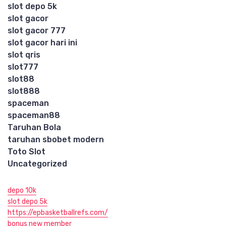
slot depo 5k
slot gacor
slot gacor 777
slot gacor hari ini
slot qris
slot777
slot88
slot888
spaceman
spaceman88
Taruhan Bola
taruhan sbobet modern
Toto Slot
Uncategorized
depo 10k
slot depo 5k
https://epbasketballrefs.com/
bonus new member