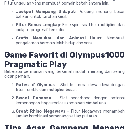
Fitur unggulan yang membuat pemain betah antara lain:
Jackpot Gampang Didapat
: Peluang menang besar
bahkan untuk taruhan kecil.
Fitur Bonus Lengkap
: Free spin, scatter, multiplier, dan
jackpot progresif tersedia.
Grafis Memukau dan Animasi Halus
: Membuat
pengalaman bermain lebih hidup dan seru.
Game Favorit di Olympus1000
Pragmatic Play
Beberapa permainan yang terkenal mudah menang dan sering
dicari pemain:
Gates of Olympus
– Slot bertema dewa-dewi dengan
fitur Tumble dan multiplier besar.
Sweet Bonanza
– Slot sederhana dengan potensi
kemenangan tinggi melalui kombinasi simbol unik.
Great Rhino Megaways
– Fitur Megaways menambah
jumlah kombinasi pemenang setiap putaran.
Tips Agar Gampang Menang