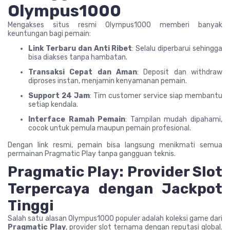
Olympus1000
Mengakses situs resmi Olympus1000 memberi banyak
keuntungan bagi pemain:
Link Terbaru dan Anti Ribet
: Selalu diperbarui sehingga
bisa diakses tanpa hambatan.
Transaksi Cepat dan Aman
: Deposit dan withdraw
diproses instan, menjamin kenyamanan pemain.
Support 24 Jam
: Tim customer service siap membantu
setiap kendala.
Interface Ramah Pemain
: Tampilan mudah dipahami,
cocok untuk pemula maupun pemain profesional.
Dengan link resmi, pemain bisa langsung menikmati semua
permainan Pragmatic Play tanpa gangguan teknis.
Pragmatic Play: Provider Slot
Terpercaya dengan Jackpot
Tinggi
Salah satu alasan Olympus1000 populer adalah koleksi game dari
Pragmatic Play
, provider slot ternama dengan reputasi global.