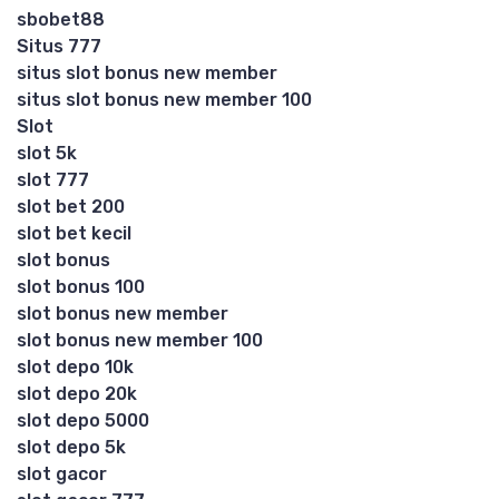
sbobet88
Situs 777
situs slot bonus new member
situs slot bonus new member 100
Slot
slot 5k
slot 777
slot bet 200
slot bet kecil
slot bonus
slot bonus 100
slot bonus new member
slot bonus new member 100
slot depo 10k
slot depo 20k
slot depo 5000
slot depo 5k
slot gacor