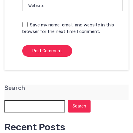
Website
Save my name, email, and website in this
browser for the next time I comment.
Search
Search
Recent Posts