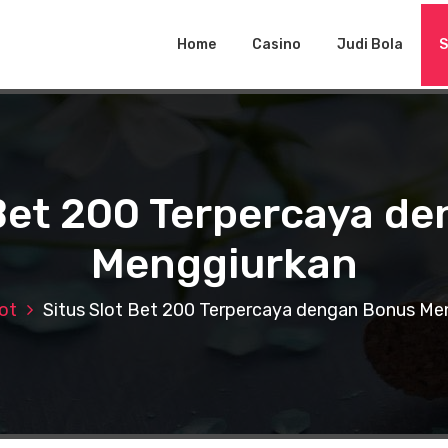
Home
Casino
Judi Bola
S
 Bet 200 Terpercaya d
Menggiurkan
ot
Situs Slot Bet 200 Terpercaya dengan Bonus Me