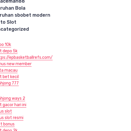
paceman88
ruhan Bola
ruhan sbobet modern
to Slot
categorized
po 10k
ot depo 5k
tps://epbasketballrefs.com/
nus new member
ta macau
t bet kecil
hjong 777
hjong ways 2
t gacor hari ini
us slot
us slot resmi
ot bonus
ot depo 2k