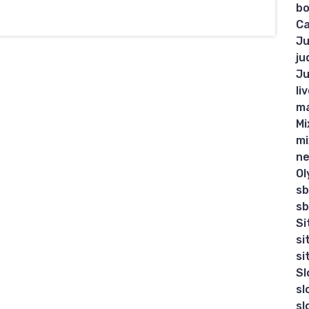
bo
Ca
Ju
ju
Ju
li
ma
Mi
mi
n
Ol
sb
s
Si
si
si
Sl
sl
sl