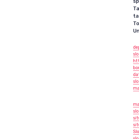
s
Ta
ta
To
Un
de
sl
ht
bo
da
slo
ma
ma
slo
sit
sit
Sl
sl