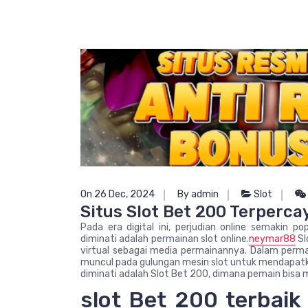
On 26 Dec, 2024
By admin
Slot
Situs Slot Bet 200 Terperc
Pada era digital ini, perjudian online semakin p
diminati adalah permainan slot online.
neymar88
Sl
virtual sebagai media permainannya. Dalam perma
muncul pada gulungan mesin slot untuk mendapatk
diminati adalah Slot Bet 200, dimana pemain bisa
slot Bet 200 terbaik