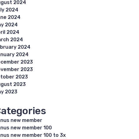
gust 2024
ly 2024
ne 2024
y 2024
ril 2024
rch 2024
bruary 2024
nuary 2024
ecember 2023
ovember 2023
tober 2023
gust 2023
y 2023
ategories
onus new member
nus new member 100
nus new member 100 to 3x