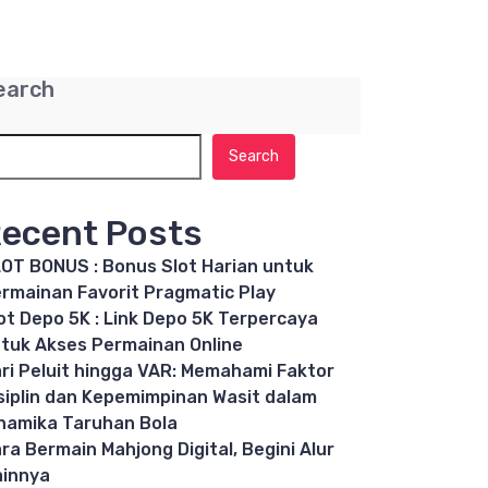
earch
Search
ecent Posts
OT BONUS : Bonus Slot Harian untuk
rmainan Favorit Pragmatic Play
ot Depo 5K : Link Depo 5K Terpercaya
tuk Akses Permainan Online
ri Peluit hingga VAR: Memahami Faktor
siplin dan Kepemimpinan Wasit dalam
namika Taruhan Bola
ra Bermain Mahjong Digital, Begini Alur
innya