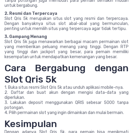
tanpa potongan juga membuat para pemain semakin mudah
untuk bergabung.
2. Resmi dan Terpercaya
Slot Qris 5k merupakan situs slot yang resmi dan terpercaya.
Dengan banyaknya situs slot abal-abal yang bermunculan,
penting untuk memilih situs yang terpercaya agar tidak tertipu.
3. Gampang Menang
Slot Qris 5k juga menawarkan berbagai macam permainan slot
yang memberikan peluang menang yang tinggi. Dengan RTP
yang tinggi dan jackpot yang besar, para pemain memiliki
kesempatan untuk mendapatkan kemenangan yang besar.
Cara Bergabung dengan
Slot Qris 5k
1. Buka situs resmi Slot Qris 5k atau unduh aplikasi mobile-nya.
2. Daftar dan buat akun dengan mengisi data-data yang
diperlukan.
3. Lakukan deposit menggunakan QRIS sebesar 5000 tanpa
potongan.
4. Pilih permainan slot yang ingin dimainkan dan mulai bermain.
Kesimpulan
Dengan adanya Slot Qris 5k, para pemain bisa menikmati