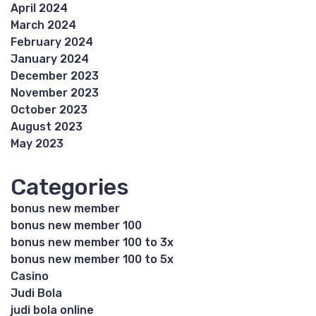
April 2024
March 2024
February 2024
January 2024
December 2023
November 2023
October 2023
August 2023
May 2023
Categories
bonus new member
bonus new member 100
bonus new member 100 to 3x
bonus new member 100 to 5x
Casino
Judi Bola
judi bola online