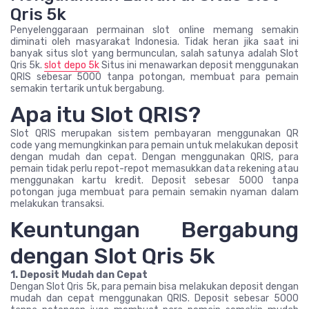
Qris 5k
Penyelenggaraan permainan slot online memang semakin
diminati oleh masyarakat Indonesia. Tidak heran jika saat ini
banyak situs slot yang bermunculan, salah satunya adalah Slot
Qris 5k.
slot depo 5k
Situs ini menawarkan deposit menggunakan
QRIS sebesar 5000 tanpa potongan, membuat para pemain
semakin tertarik untuk bergabung.
Apa itu Slot QRIS?
Slot QRIS merupakan sistem pembayaran menggunakan QR
code yang memungkinkan para pemain untuk melakukan deposit
dengan mudah dan cepat. Dengan menggunakan QRIS, para
pemain tidak perlu repot-repot memasukkan data rekening atau
menggunakan kartu kredit. Deposit sebesar 5000 tanpa
potongan juga membuat para pemain semakin nyaman dalam
melakukan transaksi.
Keuntungan Bergabung
dengan Slot Qris 5k
1. Deposit Mudah dan Cepat
Dengan Slot Qris 5k, para pemain bisa melakukan deposit dengan
mudah dan cepat menggunakan QRIS. Deposit sebesar 5000