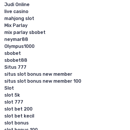
Judi Online
live casino
mahjong slot
Mix Parlay
mix parlay sbobet
neymar88
Olympus1000
sbobet
sbobet88
Situs 777
situs slot bonus new member
situs slot bonus new member 100
Slot
slot 5k
slot 777
slot bet 200
slot bet kecil
slot bonus
slot bonus 100