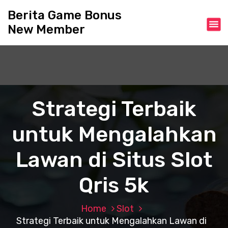
S
Berita Game Bonus
k
New Member
i
p
t
o
c
o
n
Strategi Terbaik
t
e
untuk Mengalahkan
n
t
Lawan di Situs Slot
Qris 5k
Home
Slot
Strategi Terbaik untuk Mengalahkan Lawan di