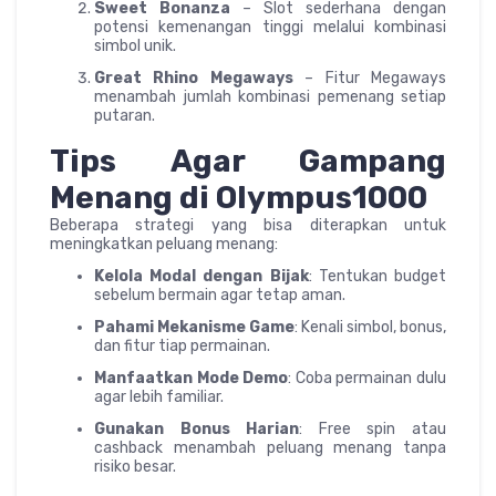
Sweet Bonanza
– Slot sederhana dengan
potensi kemenangan tinggi melalui kombinasi
simbol unik.
Great Rhino Megaways
– Fitur Megaways
menambah jumlah kombinasi pemenang setiap
putaran.
Tips Agar Gampang
Menang di Olympus1000
Beberapa strategi yang bisa diterapkan untuk
meningkatkan peluang menang:
Kelola Modal dengan Bijak
: Tentukan budget
sebelum bermain agar tetap aman.
Pahami Mekanisme Game
: Kenali simbol, bonus,
dan fitur tiap permainan.
Manfaatkan Mode Demo
: Coba permainan dulu
agar lebih familiar.
Gunakan Bonus Harian
: Free spin atau
cashback menambah peluang menang tanpa
risiko besar.