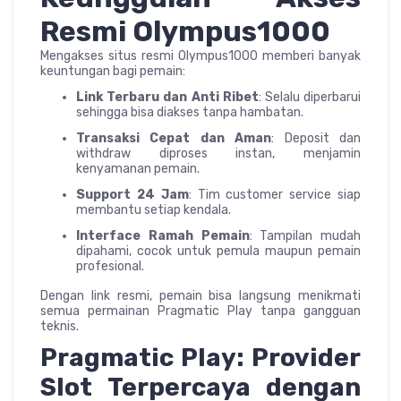
Resmi Olympus1000
Mengakses situs resmi Olympus1000 memberi banyak
keuntungan bagi pemain:
Link Terbaru dan Anti Ribet
: Selalu diperbarui
sehingga bisa diakses tanpa hambatan.
Transaksi Cepat dan Aman
: Deposit dan
withdraw diproses instan, menjamin
kenyamanan pemain.
Support 24 Jam
: Tim customer service siap
membantu setiap kendala.
Interface Ramah Pemain
: Tampilan mudah
dipahami, cocok untuk pemula maupun pemain
profesional.
Dengan link resmi, pemain bisa langsung menikmati
semua permainan Pragmatic Play tanpa gangguan
teknis.
Pragmatic Play: Provider
Slot Terpercaya dengan