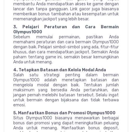
membantu Anda mendapatkan akses ke game dengan
lancar dan tanpa gangguan. Link gacor juga biasanya
memberikan bonus tambahan atau kesempatan untuk
memenangkan jackpot yang lebih besar.
3. Pelajari Peraturan dan Cara Bermain
Olympus1000
Sebelum memulai permainan, pastikan Anda
memahami peraturan dan cara bermain Olympus1000
dengan baik. Pelajari simbol-simbol yang ada, fitur-fitur
khusus, dan cara mendapatkan jackpot. Semakin Anda
paham tentang game ini, semakin besar kemungkinan
Anda untuk menang.
4. Tetapkan Batasan dan Kelola Modal Anda
Salah satu strategi penting dalam bermain
Olympus1000 adalah menetapkan batasan dan
mengelola modal dengan baik. Tentukan jumlah
maksimum yang bersedia Anda pertaruhkan, dan
jangan pernah melebihi batasan tersebut. Selalu ingat
untuk bermain dengan bijaksana dan tidak terbawa
emosi.
5. Manfaatkan Bonus dan Promosi Olympus1000
Situs Olympus1000 biasanya menawarkan berbagai
bonus dan promosi yang dapat meningkatkan peluang
Anda untuk menang. Manfaatkan bonus deposit,