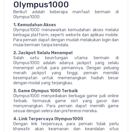
Olympus1000
Berikut adalah beberapa manfaat bermain di
Olympus1000:
1. Kemudahan Akses
Olympus1000 menawarkan kemudahan akses melalui
berbagai platform, seperti website dan aplikasi mobile.
Para pemain dapat dengan mudah melakukan login dan
mulai bermain tanpa kendala.
2. Jackpot Selalu Menempel
Salah satu keuntungan utama bermain di
Olympus1000 adalah adanya jackpot yang selalu
menempel untuk para pemainnya. Dengan peluang
meraih jackpot yang tinggi, pemain memiliki
kesempatan untuk memenangkan hadiah besar
dengan modal yang terjangkau.
3. Game Olympus 1000 Terbaik
Olympus1000 menyediakan berbagai game judi online
terbaik, termasuk game slot yang gacor dan
menyenangkan. Para pemain dapat memilih game
sesuai dengan selera dan preferensi mereka.
4. Link Terpercaya Olympus1000
Dengan link terpercaya, para pemain tidak perlu
khawatir akan keamanan dan keandalan situs