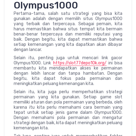
Olympus1000
Pertama-tama, salah satu strategi yang bisa kita
gunakan adalah dengan memilih situs Olympus1000
yang terbaik dan terpercaya. Sebagai pemain, kita
harus memastikan bahwa situs tempat kita bermain
benar-benar terpercaya dan memiliki reputasi yang
baik. Dengan begitu, kita dapat memastikan bahwa
setiap kemenangan yang kita dapatkan akan dibayar
dengan lancar.
Selain itu, penting juga untuk mencari link gacor
Olympus1000. Link
https://slot77depo10k.org/
ini bisa
membantu kita mendapatkan akses ke permainan
dengan lebih lancar dan tanpa hambatan. Dengan
begitu, kita dapat fokus pada permainan dan
meningkatkan peluang kemenangan kita.
Selain itu, kita juga perlu memperhatikan strategi
permainan yang kita gunakan. Setiap game slot
memiliki aturan dan pola permainan yang berbeda, oleh
karena itu kita perlu memahami cara bermain yang
tepat untuk setiap jenis game dalam Olympus1000.
Dengan memahami pola permainan dan mengatur
strategi dengan baik, kita dapat meningkatkan peluang
kemenangan kita.