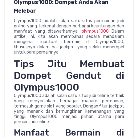
Olympus1000: Dompet Anda Akan
Melebar
Olympus1000 adalah salah satu situs permainan judi
online yang terkenal dengan berbagai keuntungan dan
manfaat yang ditawarkannya.
olympus1000
Dalam
artikel ini, kita akan membahas secara mendalam
mengenai manfaat bermain di Olympus1000,
khususnya dalam hal jackpot yang selalu menempel
untuk para pemainnya.
Tips Jitu Membuat
Dompet Gendut di
Olympus1000
Olympus1000 adalah salah satu situs judi online terbaik
yang menyediakan berbagai macam permainan,
termasuk game slot yang populer. Dengan fitur jackpot
yang menarik dan kemungkinan kemenangan yang
tinggi, Olympus1000 menjadi pilihan utama para
pemain judi online.
Manfaat Bermain di