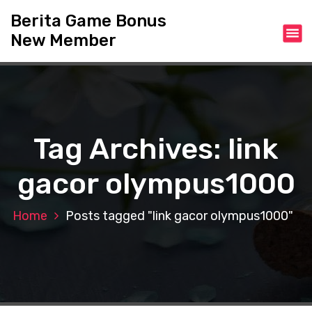
S
Berita Game Bonus
k
New Member
i
p
t
o
c
o
n
Tag Archives: link
t
e
gacor olympus1000
n
t
Home
Posts tagged "link gacor olympus1000"