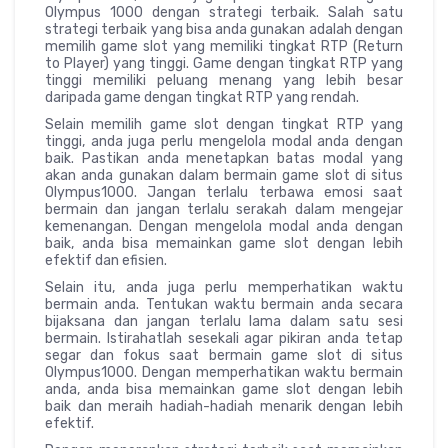
Olympus 1000 dengan strategi terbaik. Salah satu
strategi terbaik yang bisa anda gunakan adalah dengan
memilih game slot yang memiliki tingkat RTP (Return
to Player) yang tinggi. Game dengan tingkat RTP yang
tinggi memiliki peluang menang yang lebih besar
daripada game dengan tingkat RTP yang rendah.
Selain memilih game slot dengan tingkat RTP yang
tinggi, anda juga perlu mengelola modal anda dengan
baik. Pastikan anda menetapkan batas modal yang
akan anda gunakan dalam bermain game slot di situs
Olympus1000. Jangan terlalu terbawa emosi saat
bermain dan jangan terlalu serakah dalam mengejar
kemenangan. Dengan mengelola modal anda dengan
baik, anda bisa memainkan game slot dengan lebih
efektif dan efisien.
Selain itu, anda juga perlu memperhatikan waktu
bermain anda. Tentukan waktu bermain anda secara
bijaksana dan jangan terlalu lama dalam satu sesi
bermain. Istirahatlah sesekali agar pikiran anda tetap
segar dan fokus saat bermain game slot di situs
Olympus1000. Dengan memperhatikan waktu bermain
anda, anda bisa memainkan game slot dengan lebih
baik dan meraih hadiah-hadiah menarik dengan lebih
efektif.