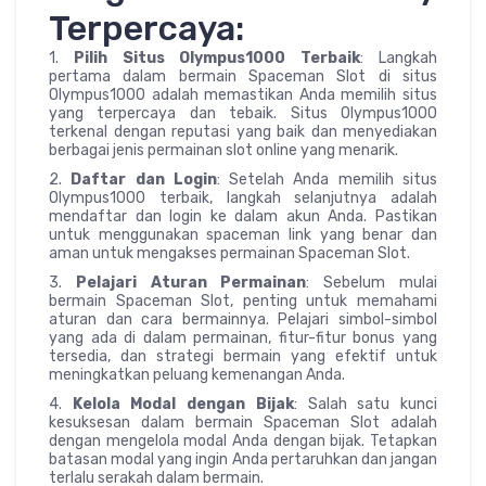
Terpercaya:
1.
Pilih Situs Olympus1000 Terbaik
: Langkah
pertama dalam bermain Spaceman Slot di situs
Olympus1000 adalah memastikan Anda memilih situs
yang terpercaya dan tebaik. Situs Olympus1000
terkenal dengan reputasi yang baik dan menyediakan
berbagai jenis permainan slot online yang menarik.
2.
Daftar dan Login
: Setelah Anda memilih situs
Olympus1000 terbaik, langkah selanjutnya adalah
mendaftar dan login ke dalam akun Anda. Pastikan
untuk menggunakan spaceman link yang benar dan
aman untuk mengakses permainan Spaceman Slot.
3.
Pelajari Aturan Permainan
: Sebelum mulai
bermain Spaceman Slot, penting untuk memahami
aturan dan cara bermainnya. Pelajari simbol-simbol
yang ada di dalam permainan, fitur-fitur bonus yang
tersedia, dan strategi bermain yang efektif untuk
meningkatkan peluang kemenangan Anda.
4.
Kelola Modal dengan Bijak
: Salah satu kunci
kesuksesan dalam bermain Spaceman Slot adalah
dengan mengelola modal Anda dengan bijak. Tetapkan
batasan modal yang ingin Anda pertaruhkan dan jangan
terlalu serakah dalam bermain.