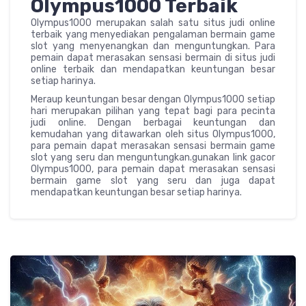
Olympus1000 Terbaik
Olympus1000 merupakan salah satu situs judi online
terbaik yang menyediakan pengalaman bermain game
slot yang menyenangkan dan menguntungkan. Para
pemain dapat merasakan sensasi bermain di situs judi
online terbaik dan mendapatkan keuntungan besar
setiap harinya.
Meraup keuntungan besar dengan Olympus1000 setiap
hari merupakan pilihan yang tepat bagi para pecinta
judi online. Dengan berbagai keuntungan dan
kemudahan yang ditawarkan oleh situs Olympus1000,
para pemain dapat merasakan sensasi bermain game
slot yang seru dan menguntungkan.gunakan link gacor
Olympus1000, para pemain dapat merasakan sensasi
bermain game slot yang seru dan juga dapat
mendapatkan keuntungan besar setiap harinya.